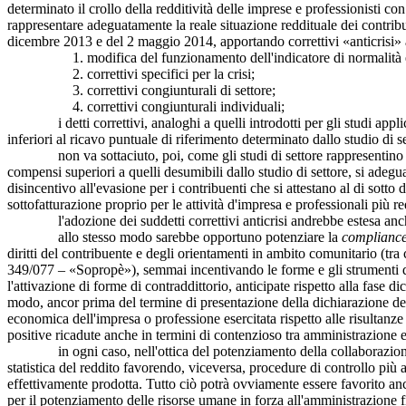
determinato il crollo della redditività delle imprese e professionisti con
rappresentare adeguatamente la reale situazione reddituale dei contribu
dicembre 2013 e del 2 maggio 2014, apportando correttivi «anticrisi» agl
1. modifica del funzionamento dell'indicatore di normalità eco
2. correttivi specifici per la crisi;
3. correttivi congiunturali di settore;
4. correttivi congiunturali individuali;
i detti correttivi, analoghi a quelli introdotti per gli studi applica
inferiori al ricavo puntuale di riferimento determinato dallo studio di se
non va sottaciuto, poi, come gli studi di settore rappresentino in 
compensi superiori a quelli desumibili dallo studio di settore, si adeg
disincentivo all'evasione per i contribuenti che si attestano al di sotto 
sottofatturazione proprio per le attività d'impresa e professionali più
l'adozione dei suddetti correttivi anticrisi andrebbe estesa anche a
allo stesso modo sarebbe opportuno potenziare la
complianc
diritti del contribuente e degli orientamenti in ambito comunitario (tra
349/077 – «Sopropè»), semmai incentivando le forme e gli strumenti di
l'attivazione di forme di contraddittorio, anticipate rispetto alla fase 
modo, ancor prima del termine di presentazione della dichiarazione dei r
economica dell'impresa o professione esercitata rispetto alle risultanze
positive ricadute anche in termini di contenzioso tra amministrazione e
in ogni caso, nell'ottica del potenziamento della collaborazione tra 
statistica del reddito favorendo, viceversa, procedure di controllo più a
effettivamente prodotta. Tutto ciò potrà ovviamente essere favorito anch
per il potenziamento delle risorse umane in forza all'amministrazione fi