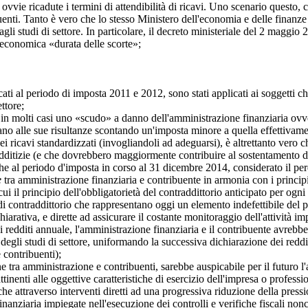
 ovvie ricadute i termini di attendibilità di ricavi. Uno scenario questo, 
enti. Tanto è vero che lo stesso Ministero dell'economia e delle finanze 
i studi di settore. In particolare, il decreto ministeriale del 2 maggio 2
nomica «durata delle scorte»;
ti al periodo di imposta 2011 e 2012, sono stati applicati ai soggetti 
ttore;
molti casi uno «scudo» a danno dell'amministrazione finanziaria ovver
uano alle sue risultanze scontando un'imposta minore a quella effettivame
dei ricavi standardizzati (invogliandoli ad adeguarsi), è altrettanto vero 
 redditizie (e che dovrebbero maggiormente contribuire al sostentamento d
l periodo d'imposta in corso al 31 dicembre 2014, considerato il perd
e
tra amministrazione finanziaria e contribuente in armonia con i principi
 cui il principio dell'obbligatorietà del contraddittorio anticipato per 
 contraddittorio che rappresentano oggi un elemento indefettibile del pr
dichiarativa, e dirette ad assicurare il costante monitoraggio dell'attività
edditi annuale, l'amministrazione finanziaria e il contribuente avrebbero
 degli studi di settore, uniformando la successiva dichiarazione dei reddit
 contribuenti);
amministrazione e contribuenti, sarebbe auspicabile per il futuro l'abo
ttinenti alle oggettive caratteristiche di esercizio dell'impresa o profes
e attraverso interventi diretti ad una progressiva riduzione della pressi
nanziaria impiegate nell'esecuzione dei controlli e verifiche fiscali nonc