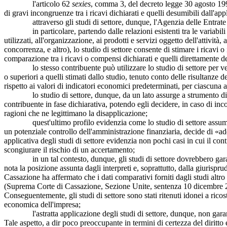
l'articolo 62
sexies
, comma 3, del decreto legge 30 agosto 19
di gravi incongruenze tra i ricavi dichiarati e quelli desumibili dall'app
attraverso gli studi di settore, dunque, l'Agenzia delle Entrate è legi
in particolare, partendo dalle relazioni esistenti tra le variabili st
utilizzati, all'organizzazione, ai prodotti e servizi oggetto dell'attivit
concorrenza, e altro), lo studio di settore consente di stimare i ricavi 
comparazione tra i ricavi o compensi dichiarati e quelli direttamente d
lo stesso contribuente può utilizzare lo studio di settore per verific
o superiori a quelli stimati dallo studio, tenuto conto delle risultanze
rispetto ai valori di indicatori economici predeterminati, per ciascuna att
lo studio di settore, dunque, da un lato assurge a strumento di contro
contribuente in fase dichiarativa, potendo egli decidere, in caso di in
ragioni che ne legittimano la disapplicazione;
quest'ultimo profilo evidenzia come lo studio di settore assuma di f
un potenziale controllo dell'amministrazione finanziaria, decide di «adeg
applicativa degli studi di settore evidenzia non pochi casi in cui il co
scongiurare il rischio di un accertamento;
in un tal contesto, dunque, gli studi di settore dovrebbero garantire
nota la posizione assunta dagli interpreti e, soprattutto, dalla giurispr
Cassazione ha affermato che i dati comparativi forniti dagli studi altro 
(Suprema Corte di Cassazione, Sezione Unite, sentenza 10 dicembre 20
Conseguentemente, gli studi di settore sono stati ritenuti idonei a ricost
economica dell'impresa;
l'astratta applicazione degli studi di settore, dunque, non garantisce l
Tale aspetto, a dir poco preoccupante in termini di certezza del diritt