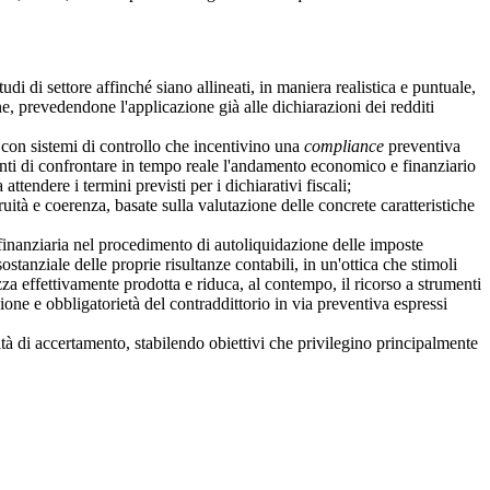
di di settore affinché siano allineati, in maniera realistica e puntuale,
one, prevedendone l'applicazione già alle dichiarazioni dei redditi
con sistemi di controllo che incentivino una
compliance
preventiva
centi di confrontare in tempo reale l'andamento economico e finanziario
tendere i termini previsti per i dichiarativi fiscali;
ità e coerenza, basate sulla valutazione delle concrete caratteristiche
inanziaria nel procedimento di autoliquidazione delle imposte
ostanziale delle proprie risultanze contabili, in un'ottica che stimoli
zza effettivamente prodotta e riduca, al contempo, il ricorso a strumenti
zione e obbligatorietà del contraddittorio in via preventiva espressi
à di accertamento, stabilendo obiettivi che privilegino principalmente