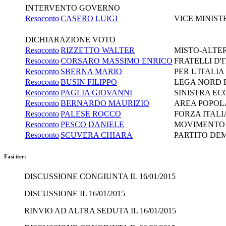
INTERVENTO GOVERNO
Resoconto
CASERO LUIGI
VICE MINIST
DICHIARAZIONE VOTO
Resoconto
RIZZETTO WALTER
MISTO-ALTE
Resoconto
CORSARO MASSIMO ENRICO
FRATELLI D
Resoconto
SBERNA MARIO
PER L'ITALI
Resoconto
BUSIN FILIPPO
LEGA NORD 
Resoconto
PAGLIA GIOVANNI
SINISTRA EC
Resoconto
BERNARDO MAURIZIO
AREA POPOL
Resoconto
PALESE ROCCO
FORZA ITALI
Resoconto
PESCO DANIELE
MOVIMENTO 
Resoconto
SCUVERA CHIARA
PARTITO DE
Fasi iter:
DISCUSSIONE CONGIUNTA IL 16/01/2015
DISCUSSIONE IL 16/01/2015
RINVIO AD ALTRA SEDUTA IL 16/01/2015