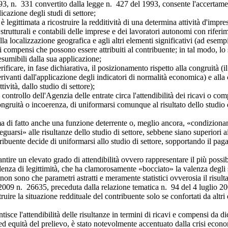
93, n. 331 convertito dalla legge n. 427 del 1993, consente l'accertam
licazione degli studi di settore;
ttimata a ricostruire la redditività di una determina attività d'impresa
rutturali e contabili delle imprese e dei lavoratori autonomi con riferi
à, alla localizzazione geografica e agli altri elementi significativi (ad es
o i compensi che possono essere attribuiti al contribuente; in tal modo, lo
esumibili dalla sua applicazione;
are, in fase dichiarativa, il posizionamento rispetto alla congruità (il
 derivanti dall'applicazione degli indicatori di normalità economica) e a
ività, dallo studio di settore);
llo dell'Agenzia delle entrate circa l'attendibilità dei ricavi o compens
congruità o incoerenza, di uniformarsi comunque al risultato dello studio
atto anche una funzione deterrente o, meglio ancora, «condizionante» 
uarsi» alle risultanze dello studio di settore, sebbene siano superiori ai
ntribuente decide di uniformarsi allo studio di settore, sopportando il pa
 un elevato grado di attendibilità ovvero rappresentare il più possibile
udenza di legittimità, che ha clamorosamente «bocciato» la valenza degli s
non sono che parametri astratti e meramente statistici ovverosia il risulta
09 n. 26635, preceduta dalla relazione tematica n. 94 del 4 luglio 200
ruire la situazione reddituale del contribuente solo se confortati da altri 
'attendibilità delle risultanze in termini di ricavi e compensi da dichia
o ed equità del prelievo, è stato notevolmente accentuato dalla crisi eco