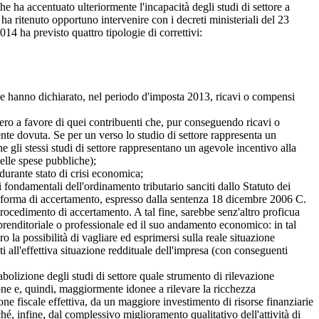
che ha accentuato ulteriormente l'incapacità degli studi di settore a
ha ritenuto opportuno intervenire con i decreti ministeriali del 23
014 ha previsto quattro tipologie di correttivi:
che hanno dichiarato, nel periodo d'imposta 2013, ricavi o compensi
o a favore di quei contribuenti che, pur conseguendo ricavi o
nte dovuta. Se per un verso lo studio di settore rappresenta un
che gli stessi studi di settore rappresentano un agevole incentivo alla
elle spese pubbliche);
urante stato di crisi economica;
 fondamentali dell'ordinamento tributario sanciti dallo Statuto dei
ogni forma di accertamento, espresso dalla sentenza 18 dicembre 2006 C.
ocedimento di accertamento. A tal fine, sarebbe senz'altro proficua
 imprenditoriale o professionale ed il suo andamento economico: in tal
 la possibilità di vagliare ed esprimersi sulla reale situazione
i all'effettiva situazione reddituale dell'impresa (con conseguenti
lizione degli studi di settore quale strumento di rilevazione
sione e, quindi, maggiormente idonee a rilevare la ricchezza
one fiscale effettiva, da un maggiore investimento di risorse finanziarie
hé, infine, dal complessivo miglioramento qualitativo dell'attività di