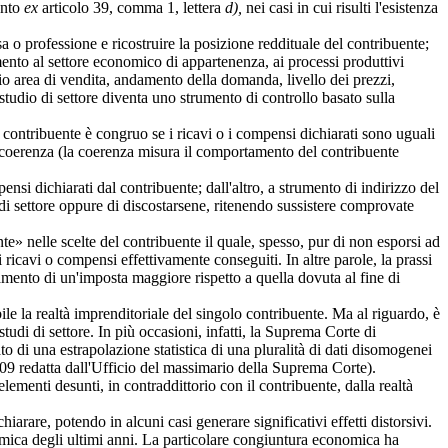
ento
ex
articolo 39, comma 1, lettera
d),
nei casi in cui risulti l'esistenza
 o professione e ricostruire la posizione reddituale del contribuente;
mento al settore economico di appartenenza, ai processi produttivi
empio area di vendita, andamento della domanda, livello dei prezzi,
 studio di settore diventa uno strumento di controllo basato sulla
 contribuente è congruo se i ricavi o i compensi dichiarati sono uguali
lla coerenza (la coerenza misura il comportamento del contribuente
i dichiarati dal contribuente; dall'altro, a strumento di indirizzo del
 di settore oppure di discostarsene, ritenendo sussistere comprovate
nelle scelte del contribuente il quale, spesso, pur di non esporsi ad
 ricavi o compensi effettivamente conseguiti. In altre parole, la prassi
gamento di un'imposta maggiore rispetto a quella dovuta al fine di
 la realtà imprenditoriale del singolo contribuente. Ma al riguardo, è
tudi di settore. In più occasioni, infatti, la Suprema Corte di
to di una estrapolazione statistica di una pluralità di dati disomogenei
9 redatta dall'Ufficio del massimario della Suprema Corte).
elementi desunti, in contraddittorio con il contribuente, dalla realtà
rare, potendo in alcuni casi generare significativi effetti distorsivi.
nomica degli ultimi anni. La particolare congiuntura economica ha