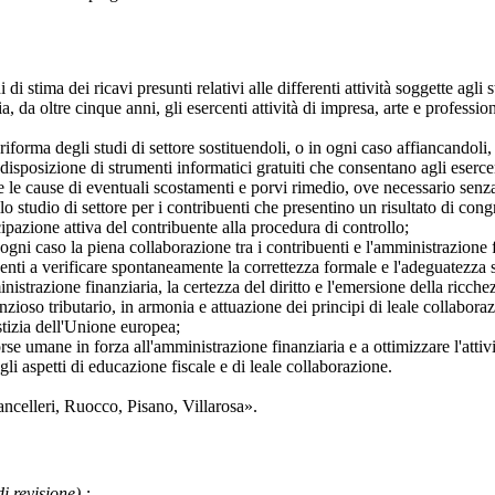
ma dei ricavi presunti relativi alle differenti attività soggette agli stu
a, da oltre cinque anni, gli esercenti attività di impresa, arte e professi
a degli studi di settore sostituendoli, o in ogni caso affiancandoli, 
edisposizione di strumenti informatici gratuiti che consentano agli eser
le cause di eventuali scostamenti e porvi rimedio, ove necessario senza at
tudio di settore per i contribuenti che presentino un risultato di congru
cipazione attiva del contribuente alla procedura di controllo;
caso la piena collaborazione tra i contribuenti e l'amministrazione f
buenti a verificare spontaneamente la correttezza formale e l'adeguatezza s
istrazione finanziaria, la certezza del diritto e l'emersione della ricche
enzioso tributario, in armonia e attuazione dei principi di leale collabora
stizia dell'Unione europea;
mane in forza all'amministrazione finanziaria e a ottimizzare l'attivit
e gli aspetti di educazione fiscale e di leale collaborazione.
ncelleri
,
Ruocco
,
Pisano
,
Villarosa
».
di revisione)
: