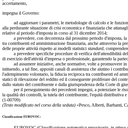
accertamento,
impegna il Governo:
ad aggiornare i parametri, le metodologie di calcolo e le funzioni di sti
alla perdurante situazione di crisi economica e finanziaria che attanagli
relative al periodo d'imposta in corso al 31 dicembre 2014;
a prevedere, con decorrenza dal prossimo periodo d'imposta, la riform
tra contribuenti ed amministrazione finanziaria, anche attraverso la pr
delle proprie attività rispetto ai modelli statistici
standard
, comprendere 
a prevedere specifiche procedure di verifica dell'attendibilità dello s
di esercizio dell'attività d'impresa o professionale, garantendo la parte
ad assumere iniziative, anche normative, volte a promuovere in ogni 
istituendo, a tal fine, appositi canali di assistenza che aiutino i contri
l'adempimento volontario, la fiducia reciproca tra contribuenti ed ammin
statici di rilevazione del reddito ed il conseguente proliferare del cont
dallo statuto del contribuente e dalla giurisprudenza della Corte di giu
per il perseguimento dei precedenti impegni, a potenziare le risorse u
la qualità dei controlli, la tutela del contribuente, l'equità distributiva 
(1-00709)
(Testo modificato nel corso della seduta)
«
Pesco
,
Alberti
,
Barbanti
,
Ca
Classificazione EUROVOC:
EUROVOC
(Classificazione automatica provvisoria, in attesa 