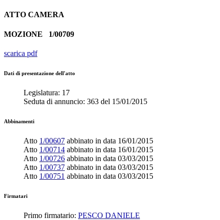
ATTO
CAMERA
MOZIONE
1/00709
scarica pdf
Dati di presentazione dell'atto
Legislatura:
17
Seduta di annuncio:
363
del
15/01/2015
Abbinamenti
Atto
1/00607
abbinato in data
16/01/2015
Atto
1/00714
abbinato in data
16/01/2015
Atto
1/00726
abbinato in data
03/03/2015
Atto
1/00737
abbinato in data
03/03/2015
Atto
1/00751
abbinato in data
03/03/2015
Firmatari
Primo firmatario:
PESCO DANIELE