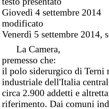
testo presentato
Giovedì 4 settembre 2014
modificato
Venerdì 5 settembre 2014, s
La Camera,
premesso che:
il polo siderurgico di Terni 
industriale dell'Italia centr
circa 2.900 addetti e altretta
riferimento. Dai comuni indic