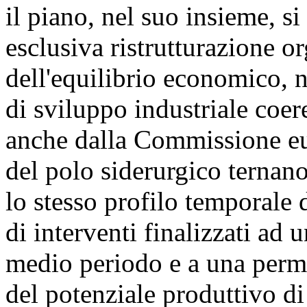
il piano, nel suo insieme, s
esclusiva ristrutturazione or
dell'equilibrio economico, 
di sviluppo industriale coer
anche dalla Commissione eu
del polo siderurgico ternano
lo stesso profilo temporale 
di interventi finalizzati ad 
medio periodo e a una perma
del potenziale produttivo d