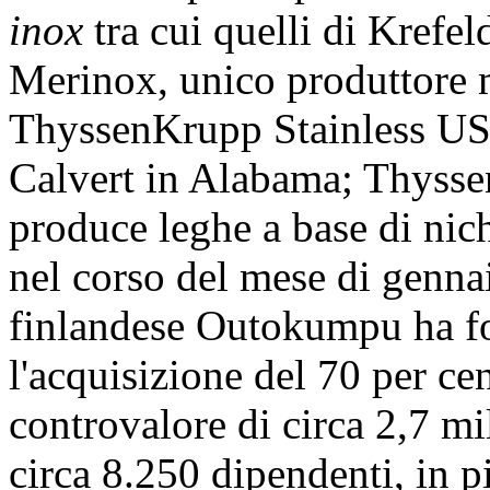
inox
tra cui quelli di Kref
Merinox, unico produttore 
ThyssenKrupp Stainless USA
Calvert in Alabama; Thys
produce leghe a base di nich
nel corso del mese di genna
finlandese Outokumpu ha for
l'acquisizione del 70 per c
controvalore di circa 2,7 m
circa 8.250 dipendenti, in pi