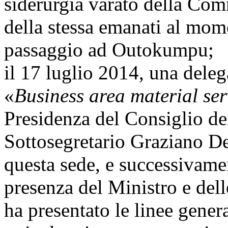
siderurgia varato della Com
della stessa emanati al mome
passaggio ad Outokumpu;
il 17 luglio 2014, una del
«
Business area material ser
Presidenza del Consiglio dei
Sottosegretario Graziano Delr
questa sede, e successivamen
presenza del Ministro e del
ha presentato le linee gener