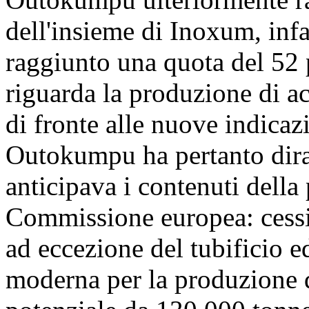
dell'insieme di Inoxum, in
raggiunto una quota del 52 
riguarda la produzione di ac
di fronte alle nuove indicaz
Outokumpu ha pertanto dir
anticipava i contenuti della 
Commissione europea: cessio
ad eccezione del tubificio ed
moderna per la produzione d