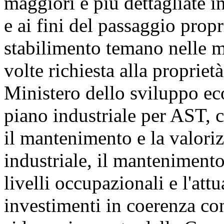
maggiori e più dettagliate i
e ai fini del passaggio propr
stabilimento temano nelle m
volte richiesta alla proprietà
Ministero dello sviluppo ec
piano industriale per AST, c
il mantenimento e la valoriz
industriale, il mantenimento
livelli occupazionali e l'at
investimenti in coerenza co