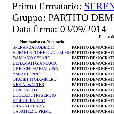
Primo firmatario:
SERE
Gruppo:
PARTITO DE
Data firma:
03/09/2014
Elenco de
Nominativo co-firmatario
SPERANZA ROBERTO
PARTITO DEMOCRAT
EPIFANI ETTORE GUGLIELMO
PARTITO DEMOCRAT
DAMIANO CESARE
PARTITO DEMOCRAT
BENAMATI GIANLUCA
PARTITO DEMOCRAT
GNECCHI MARIALUISA
PARTITO DEMOCRAT
ASCANI ANNA
PARTITO DEMOCRAT
GIULIETTI GIAMPIERO
PARTITO DEMOCRAT
VERINI WALTER
PARTITO DEMOCRAT
BENI PAOLO
PARTITO DEMOCRAT
BOCCADUTRI SERGIO
PARTITO DEMOCRAT
BORGHI ENRICO
PARTITO DEMOCRAT
BRAGA CHIARA
PARTITO DEMOCRAT
CASATI EZIO PRIMO
PARTITO DEMOCRAT