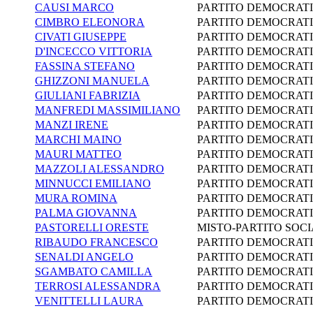
CAUSI MARCO
PARTITO DEMOCRAT
CIMBRO ELEONORA
PARTITO DEMOCRAT
CIVATI GIUSEPPE
PARTITO DEMOCRAT
D'INCECCO VITTORIA
PARTITO DEMOCRAT
FASSINA STEFANO
PARTITO DEMOCRAT
GHIZZONI MANUELA
PARTITO DEMOCRAT
GIULIANI FABRIZIA
PARTITO DEMOCRAT
MANFREDI MASSIMILIANO
PARTITO DEMOCRAT
MANZI IRENE
PARTITO DEMOCRAT
MARCHI MAINO
PARTITO DEMOCRAT
MAURI MATTEO
PARTITO DEMOCRAT
MAZZOLI ALESSANDRO
PARTITO DEMOCRAT
MINNUCCI EMILIANO
PARTITO DEMOCRAT
MURA ROMINA
PARTITO DEMOCRAT
PALMA GIOVANNA
PARTITO DEMOCRAT
PASTORELLI ORESTE
MISTO-PARTITO SOCIAL
RIBAUDO FRANCESCO
PARTITO DEMOCRAT
SENALDI ANGELO
PARTITO DEMOCRAT
SGAMBATO CAMILLA
PARTITO DEMOCRAT
TERROSI ALESSANDRA
PARTITO DEMOCRAT
VENITTELLI LAURA
PARTITO DEMOCRAT