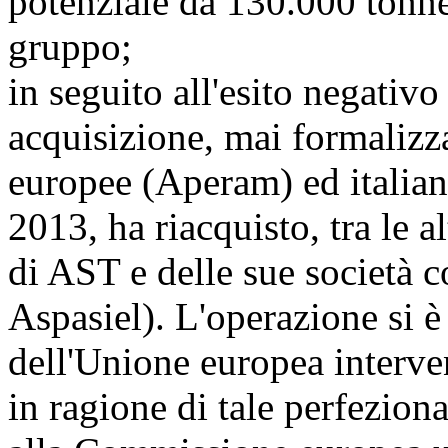
potenziale da 130.000 tonnel
gruppo;
in seguito all'esito negativo 
acquisizione, mai formalizza
europee (Aperam) ed italia
2013, ha riacquisto, tra le al
di AST e delle sue società c
Aspasiel). L'operazione si 
dell'Unione europea interve
in ragione di tale perfezio