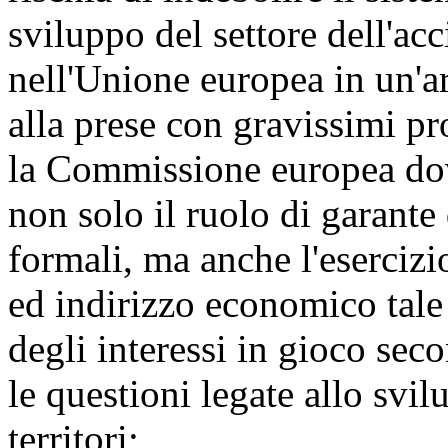
sviluppo del settore dell'ac
nell'Unione europea in un'a
alla prese con gravissimi p
la Commissione europea dov
non solo il ruolo di garante
formali, ma anche l'esercizi
ed indirizzo economico tale
degli interessi in gioco se
le questioni legate allo svil
territori;