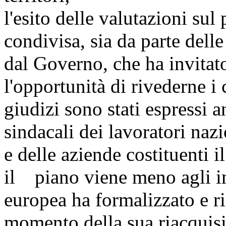
l'esito delle valutazioni su
condivisa, sia da parte delle 
dal Governo, che ha invita
l'opportunità di rivederne i
giudizi sono stati espressi 
sindacali dei lavoratori nazi
e delle aziende costituenti i
il piano viene meno agli 
europea ha formalizzato e r
momento della sua riacquisi