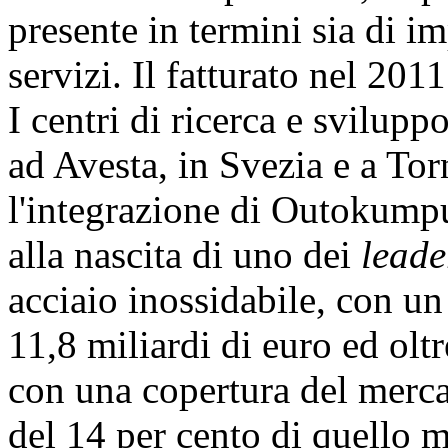
presente in termini sia di im
servizi. Il fatturato nel 2011
I centri di ricerca e svilupp
ad Avesta, in Svezia e a Tor
l'integrazione di Outokump
alla nascita di uno dei
leade
acciaio inossidabile, con un 
11,8 miliardi di euro ed ol
con una copertura del merca
del 14 per cento di quello 