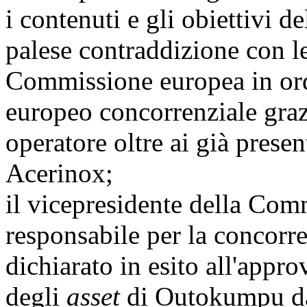
i contenuti e gli obiettivi d
palese contraddizione con le 
Commissione europea in ord
europeo concorrenziale graz
operatore oltre ai già pres
Acerinox;
il vicepresidente della Co
responsabile per la concorr
dichiarato in esito all'appro
degli
asset
di Outokumpu da