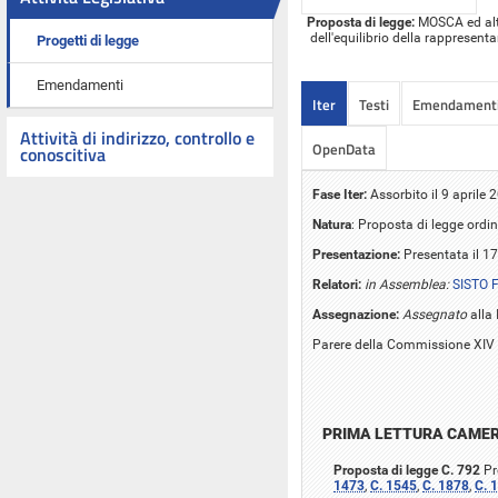
Proposta di legge:
MOSCA ed altri
dell'equilibrio della rappresent
Progetti di legge
Emendamenti
Iter
Testi
Emendament
Attività di indirizzo, controllo e
OpenData
conoscitiva
Fase Iter:
Assorbito il 9 aprile
Natura
: Proposta di legge ordin
Presentazione:
Presentata il 17
Relatori:
in Assemblea:
SISTO 
Assegnazione:
Assegnato
alla 
Parere della Commissione XIV 
PRIMA LETTURA CAME
Proposta di legge C. 792
Pr
1473
,
C. 1545
,
C. 1878
,
C. 