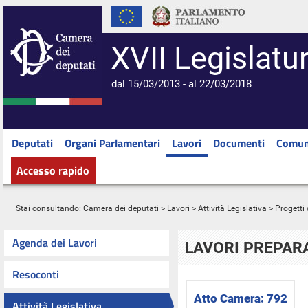
XVII Legislatu
dal 15/03/2013 - al 22/03/2018
Deputati
Organi Parlamentari
Lavori
Documenti
Comun
Accesso rapido
Stai consultando:
Camera dei deputati
>
Lavori
>
Attività Legislativa
>
Progetti 
Agenda dei Lavori
LAVORI PREPARA
Resoconti
Atto Camera:
792
Attività Legislativa