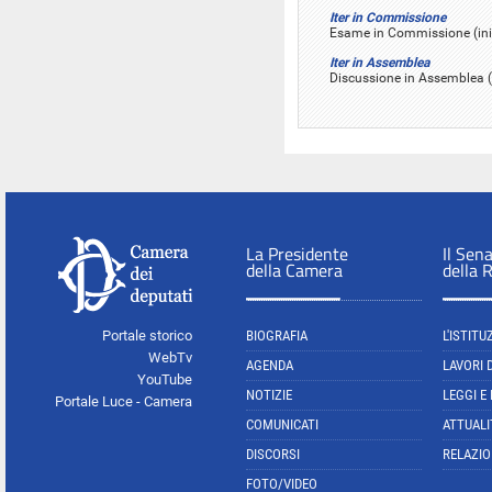
Iter in Commissione
Esame in Commissione (inizi
Iter in Assemblea
Discussione in Assemblea (i
La Presidente
Il Sen
della Camera
della 
Portale storico
BIOGRAFIA
L'ISTITU
WebTv
AGENDA
LAVORI 
YouTube
NOTIZIE
LEGGI E
Portale Luce - Camera
COMUNICATI
ATTUALI
DISCORSI
RELAZIO
FOTO/VIDEO