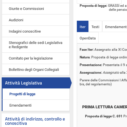
Proposta di legge:
GRASSI ed alt
Giunte e Commissioni
delle pensio
Audizioni
Iter
Testi
Emendament
Indagini conoscitive
OpenData
Stenografici delle sedi Legislativa
e Redigente
Fase Iter:
Assegnato alla XI C
Natura
: Proposta di legge ordin
Comitato per la legislazione
Presentazione:
Presentata il 9 
Bollettino degli Organi Collegiali
Assegnazione:
Assegnato
alla
Parere delle Commissioni I Affar
Attività Legislativa
bis, del regolamento)
Progetti di legge
Emendamenti
PRIMA LETTURA CAME
Proposta di legge C. 691
Pr
Attività di indirizzo, controllo e
conoscitiva