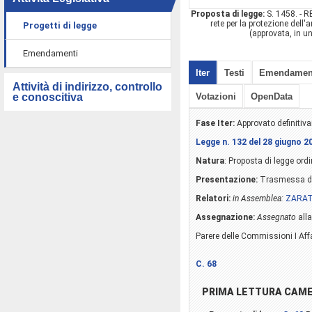
Proposta di legge:
S. 1458. - R
rete per la protezione dell'
Progetti di legge
(approvata, in u
Emendamenti
Iter
Testi
Emendamen
Attività di indirizzo, controllo
e conoscitiva
Votazioni
OpenData
Fase Iter:
Approvato definitiv
Legge n. 132 del 28 giugno 2
Natura
: Proposta di legge ordi
Presentazione:
Trasmessa da
Relatori:
in Assemblea:
ZARATT
Assegnazione:
Assegnato
all
Parere delle Commissioni I Affa
C. 68
PRIMA LETTURA CAM