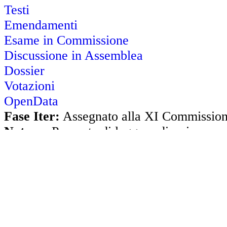
Testi
Emendamenti
Esame in Commissione
Discussione in Assemblea
Dossier
Votazioni
OpenData
Fase Iter:
Assegnato alla XI Commissio
Natura
: Proposta di legge ordinaria
Presentazione:
Presentata il 4 aprile 201
Assegnazione:
Assegnato
alla XI Commis
sede
Referente il 10 luglio 2013
Parere delle Commissioni I Affari Costituz
V Bilancio, VI Finanze e X Attività Produ
Mostra informazioni su iniziativa e firmat