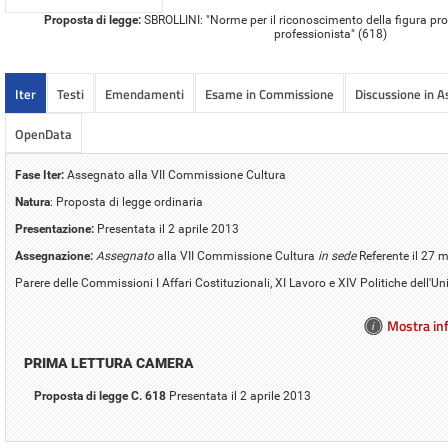
Proposta di legge:
SBROLLINI: "Norme per il riconoscimento della figura prof
professionista" (618)
Iter
Testi
Emendamenti
Esame in Commissione
Discussione in 
OpenData
Fase Iter:
Assegnato alla VII Commissione Cultura
Natura
: Proposta di legge ordinaria
Presentazione:
Presentata il 2 aprile 2013
Assegnazione:
Assegnato
alla VII Commissione Cultura
in sede
Referente il 27
Parere delle Commissioni I Affari Costituzionali, XI Lavoro e XIV Politiche dell'
Mostra inf
PRIMA LETTURA CAMERA
Proposta di legge C. 618
Presentata il 2 aprile 2013