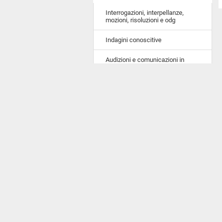
Interrogazioni, interpellanze,
mozioni, risoluzioni e odg
Indagini conoscitive
Audizioni e comunicazioni in
Commissione
Elenco nominativo degli auditi
Comunicazioni e informative
urgenti in Assemblea
Atti del Governo sottoposti a
parere
La Pr
della