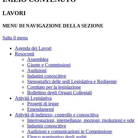
LAVORI
MENU DI NAVIGAZIONE DELLA SEZIONE
Salta il menu
Agenda dei Lavori
Resoconti
Assemblea
Giunte e Commissioni
Audizioni
Indagini conoscitive
Stenografici delle sedi Legislativa e Redigente
Comitato per la legislazione
Bollettino degli Organi Collegiali
Attività Legislativa
Progetti di legge
Emendamenti
Attività di indirizzo, controllo e conoscitiva
Interrogazioni, interpellanze, mozioni, risoluzioni e odg
Indagini conoscitive
Audizioni e comunicazioni in Commissione
Elenco nominativo degli auditi