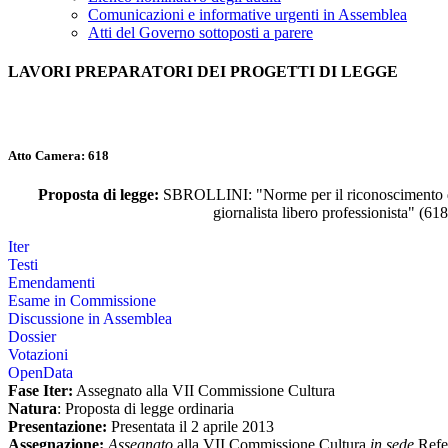
Comunicazioni e informative urgenti in Assemblea
Atti del Governo sottoposti a parere
LAVORI PREPARATORI DEI PROGETTI DI LEGGE
Atto Camera:
618
Proposta di legge:
SBROLLINI: "Norme per il riconoscimento del
giornalista libero professionista" (618
Iter
Testi
Emendamenti
Esame in Commissione
Discussione in Assemblea
Dossier
Votazioni
OpenData
Fase Iter:
Assegnato alla VII Commissione Cultura
Natura
: Proposta di legge ordinaria
Presentazione:
Presentata il 2 aprile 2013
Assegnazione:
Assegnato
alla VII Commissione Cultura
in sede
Refe