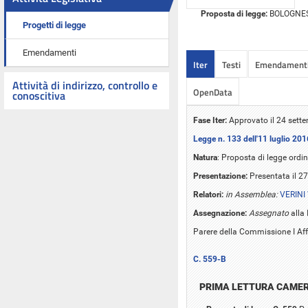
Proposta di legge:
BOLOGNESI e
Progetti di legge
Emendamenti
Iter
Testi
Emendament
Attività di indirizzo, controllo e
OpenData
conoscitiva
Fase Iter:
Approvato il 24 sett
Legge n. 133 dell'11 luglio 201
Natura
: Proposta di legge ordin
Presentazione:
Presentata il 2
Relatori:
in Assemblea:
VERINI 
Assegnazione:
Assegnato
alla 
Parere della Commissione I Aff
C. 559-B
PRIMA LETTURA CAME