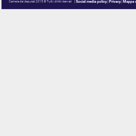
Social media policy
Privacy
Mappa d
Camera dei deputati 2015 © Tutti i diritti riservati