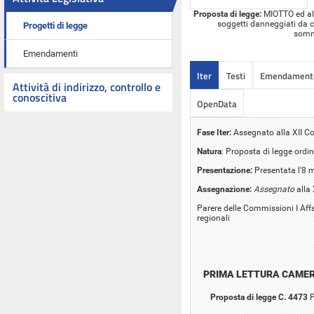
Proposta di legge:
MIOTTO ed altr
soggetti danneggiati da co
Progetti di legge
sommi
Emendamenti
Iter
Testi
Emendament
Attività di indirizzo, controllo e
conoscitiva
OpenData
Fase Iter:
Assegnato alla XII Co
Natura
: Proposta di legge ordin
Presentazione:
Presentata l'8
Assegnazione:
Assegnato
alla 
Parere delle Commissioni I Affa
regionali
PRIMA LETTURA CAME
Proposta di legge C. 4473
P