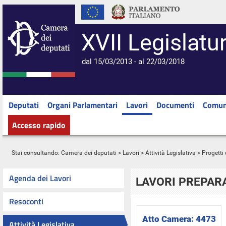
XVII Legislatu
dal 15/03/2013 - al 22/03/2018
Deputati
Organi Parlamentari
Lavori
Documenti
Comun
Accesso rapido
Stai consultando:
Camera dei deputati
>
Lavori
>
Attività Legislativa
>
Progetti 
Agenda dei Lavori
LAVORI PREPARA
Resoconti
Atto Camera:
4473
Attività Legislativa