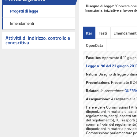
Disegno di legge:
"Conversione i
finanziaria, iniziative a favore de
Progetti di legge
Emendamenti
Iter
Testi
Emendament
Attività di indirizzo, controllo e
conoscitiva
OpenData
Fase Iter:
Approvato il 1° giug
Legge n. 96 del 21 giugno 201
Natura
: Disegno di legge ordina
Presentazione:
Presentato il 24
Relatori:
in Assemblea:
GUERR
Assegnazione:
Assegnato
alla
Parere delle Commissioni I Affar
disposizioni in materia di sanzio
regolamento, per gli aspetti att
del regolamento), IX Trasporti (
comma 1-bis, del regolamento),
disposizioni in materia previdenz
Commissione parlamentare per 