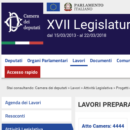
XVII Legislatu
dal 15/03/2013 - al 22/03/2018
Deputati
Organi Parlamentari
Lavori
Documenti
Comun
Accesso rapido
Stai consultando:
Camera dei deputati
>
Lavori
>
Attività Legislativa
>
Progetti 
Agenda dei Lavori
LAVORI PREPARA
Resoconti
Atto Camera:
4444
Attività Legislativa