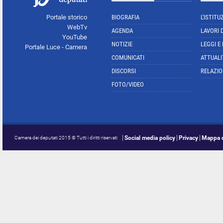
Portale storico
BIOGRAFIA
L'ISTITU
WebTv
AGENDA
LAVORI 
YouTube
NOTIZIE
LEGGI E
Portale Luce - Camera
COMUNICATI
ATTUALI
DISCORSI
RELAZIO
FOTO/VIDEO
Social media policy
Privacy
Mappa d
Camera dei deputati 2015 © Tutti i diritti riservati