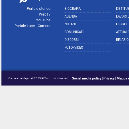
Portale storico
BIOGRAFIA
L'ISTITU
WebTv
AGENDA
LAVORI 
YouTube
NOTIZIE
LEGGI E
Portale Luce - Camera
COMUNICATI
ATTUALI
DISCORSI
RELAZIO
FOTO/VIDEO
Social media policy
Privacy
Mappa d
Camera dei deputati 2015 © Tutti i diritti riservati