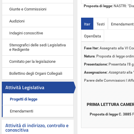
Proposta di legge:
NASTRI: "Disp
Giunte e Commissioni
Audizioni
Iter
Testi
Emendament
Indagini conoscitive
OpenData
Stenografici delle sedi Legislativa
Fase Iter:
Assegnato alla VI C
e Redigente
Natura
: Proposta di legge ordin
Comitato per la legislazione
Presentazione:
Presentata l'8 
Assegnazione:
Assegnato
alla
Bollettino degli Organi Collegiali
Parere delle Commissioni I Affar
Attività Legislativa
Progetti di legge
PRIMA LETTURA CAME
Emendamenti
Proposta di legge C. 3885
P
Attività di indirizzo, controllo e
conoscitiva