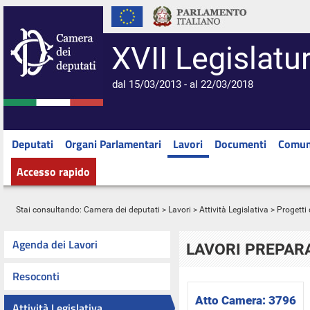
XVII Legislatu
dal 15/03/2013 - al 22/03/2018
Deputati
Organi Parlamentari
Lavori
Documenti
Comun
Accesso rapido
Stai consultando:
Camera dei deputati
>
Lavori
>
Attività Legislativa
>
Progetti 
Agenda dei Lavori
LAVORI PREPARA
Resoconti
Atto Camera:
3796
Attività Legislativa