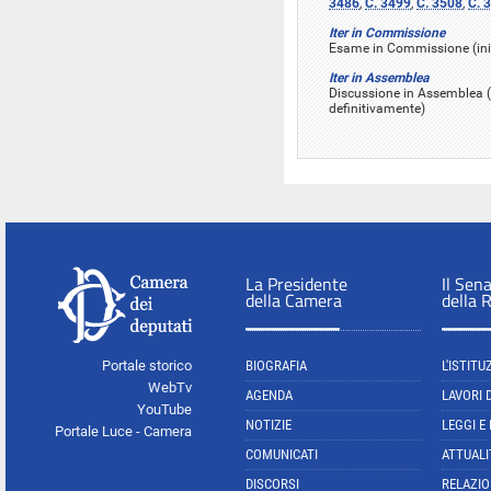
3486
,
C. 3499
,
C. 3508
,
C. 
Iter in Commissione
Esame in Commissione (iniz
Iter in Assemblea
Discussione in Assemblea (
definitivamente)
La Presidente
Il Sen
della Camera
della 
Portale storico
BIOGRAFIA
L'ISTITU
WebTv
AGENDA
LAVORI 
YouTube
NOTIZIE
LEGGI E
Portale Luce - Camera
COMUNICATI
ATTUALI
DISCORSI
RELAZIO