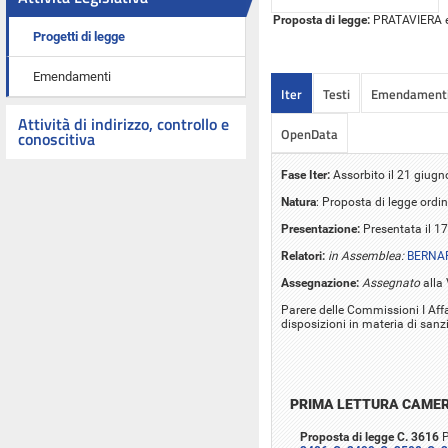
Proposta di legge:
PRATAVIERA ed 
Progetti di legge
Emendamenti
Iter
Testi
Emendament
Attività di indirizzo, controllo e
OpenData
conoscitiva
Fase Iter:
Assorbito il 21 giugn
Natura
: Proposta di legge ordin
Presentazione:
Presentata il 1
Relatori:
in Assemblea:
BERNAR
Assegnazione:
Assegnato
alla
Parere delle Commissioni I Affar
disposizioni in materia di sanzi
PRIMA LETTURA CAME
Proposta di legge C. 3616
P