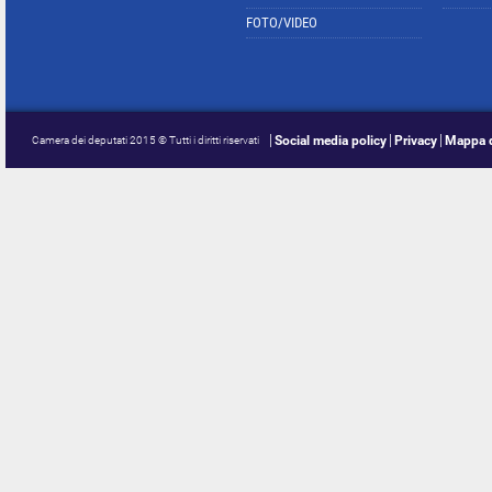
FOTO/VIDEO
Social media policy
Privacy
Mappa d
Camera dei deputati 2015 © Tutti i diritti riservati