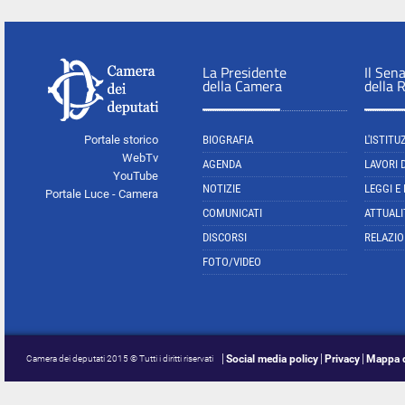
La Presidente
Il Sen
della Camera
della 
Portale storico
BIOGRAFIA
L'ISTITU
WebTv
AGENDA
LAVORI 
YouTube
NOTIZIE
LEGGI E
Portale Luce - Camera
COMUNICATI
ATTUALI
DISCORSI
RELAZIO
FOTO/VIDEO
Social media policy
Privacy
Mappa d
Camera dei deputati 2015 © Tutti i diritti riservati