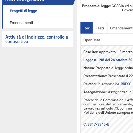
Proposta di legge:
COSCIA ed altr
Governo
Progetti di legge
Emendamenti
Iter
Testi
Emendament
Attività di indirizzo, controllo e
OpenData
conoscitiva
Fase Iter:
Approvato il 2 marzo 
Legge n. 198 del 26 ottobre 2
Natura
: Proposta di legge ordin
Presentazione:
Presentata il 2
Relatori:
in Assemblea:
BRESCI
Assegnazione:
Assegnato
alla
Parere delle Commissioni I Affari 
comma 1-bis, del regolamento, pe
Lavoro (ex articolo 73, comma 1
Politiche dell'Unione Europea 
C. 3317-3345-B