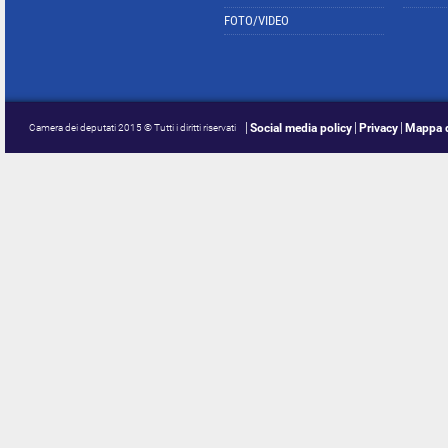
FOTO/VIDEO
Social media policy
Privacy
Mappa d
Camera dei deputati 2015 © Tutti i diritti riservati