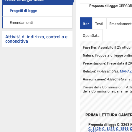
Proposta di legge:
GREGORI e
Progetti di legge
Emendamenti
Iter
Testi
Emendament
OpenData
Attività di indirizzo, controllo e
conoscitiva
Fase Iter:
Assorbito il 25 ottob
Natura
: Proposta di legge ordin
Presentazione:
Presentata il 29
Relatori:
in Assemblea:
MARAZZ
Assegnazione:
Assegnato
alla 
Parere delle Commissioni I Affar
della Commissione parlamentare
PRIMA LETTURA CAME
Proposta di legge C. 3263
P
C. 1429
,
C. 1485
,
C. 1599
,
C