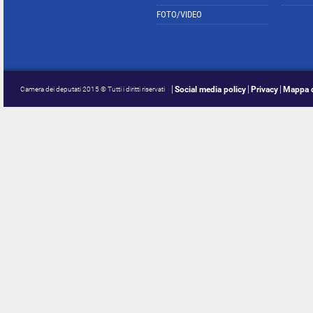
FOTO/VIDEO
Social media policy
Privacy
Mappa d
Camera dei deputati 2015 © Tutti i diritti riservati