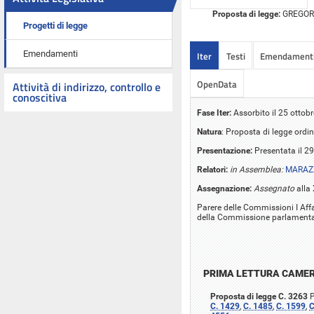
Proposta di legge:
GREGORI e
Progetti di legge
Emendamenti
Iter
Testi
Emendament
OpenData
Attività di indirizzo, controllo e
conoscitiva
Fase Iter:
Assorbito il 25 ottob
Natura
: Proposta di legge ordin
Presentazione:
Presentata il 29
Relatori:
in Assemblea:
MARAZZ
Assegnazione:
Assegnato
alla 
Parere delle Commissioni I Affar
della Commissione parlamentare
PRIMA LETTURA CAME
Proposta di legge C. 3263
P
C. 1429
,
C. 1485
,
C. 1599
,
C