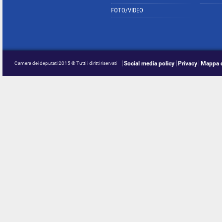
FOTO/VIDEO
Social media policy
Privacy
Mappa d
Camera dei deputati 2015 © Tutti i diritti riservati