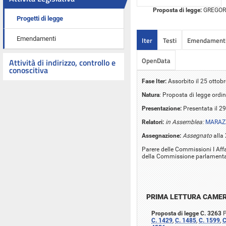
Proposta di legge:
GREGORI e
Progetti di legge
Emendamenti
Iter
Testi
Emendament
OpenData
Attività di indirizzo, controllo e
conoscitiva
Fase Iter:
Assorbito il 25 ottob
Natura
: Proposta di legge ordin
Presentazione:
Presentata il 29
Relatori:
in Assemblea:
MARAZZ
Assegnazione:
Assegnato
alla 
Parere delle Commissioni I Affar
della Commissione parlamentare
PRIMA LETTURA CAME
Proposta di legge C. 3263
P
C. 1429
,
C. 1485
,
C. 1599
,
C