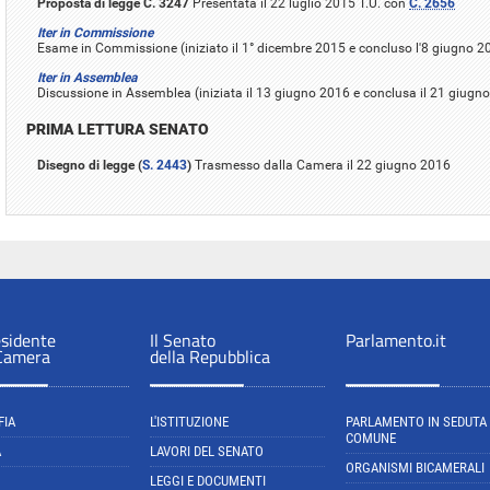
Proposta di legge C. 3247
Presentata il 22 luglio 2015 T.U. con
C. 2656
Iter in Commissione
Esame in Commissione (iniziato il 1° dicembre 2015 e concluso l'8 giugno 2
Iter in Assemblea
Discussione in Assemblea (iniziata il 13 giugno 2016 e conclusa il 21 giugn
PRIMA LETTURA SENATO
Disegno di legge (
S. 2443
)
Trasmesso dalla Camera il 22 giugno 2016
esidente
Il Senato
Parlamento.it
 Camera
della Repubblica
FIA
L'ISTITUZIONE
PARLAMENTO IN SEDUTA
COMUNE
A
LAVORI DEL SENATO
ORGANISMI BICAMERALI
LEGGI E DOCUMENTI