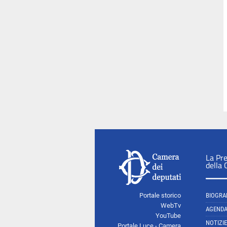
La Pr
della
Portale storico
BIOGRA
WebTv
AGEND
YouTube
NOTIZIE
Portale Luce - Camera