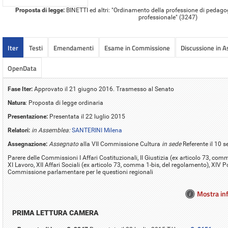
Proposta di legge:
BINETTI ed altri: "Ordinamento della professione di pedagogi
professionale" (3247)
Iter
Testi
Emendamenti
Esame in Commissione
Discussione in 
OpenData
Fase Iter:
Approvato il 21 giugno 2016. Trasmesso al Senato
Natura
: Proposta di legge ordinaria
Presentazione:
Presentata il 22 luglio 2015
Relatori:
in Assemblea:
SANTERINI Milena
Assegnazione:
Assegnato
alla VII Commissione Cultura
in sede
Referente il 10 
Parere delle Commissioni I Affari Costituzionali, II Giustizia (ex articolo 73, com
XI Lavoro, XII Affari Sociali (ex articolo 73, comma 1-bis, del regolamento), XIV P
Commissione parlamentare per le questioni regionali
Mostra inf
PRIMA LETTURA CAMERA