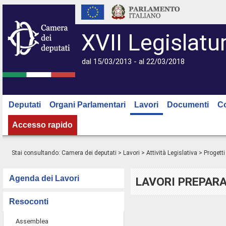
XVII Legislatu
dal 15/03/2013 - al 22/03/2018
Deputati
Organi Parlamentari
Lavori
Documenti
C
Accesso rapido
Stai consultando:
Camera dei deputati
>
Lavori
>
Attività Legislativa
>
Progetti
Agenda dei Lavori
LAVORI PREPARA
Resoconti
Assemblea