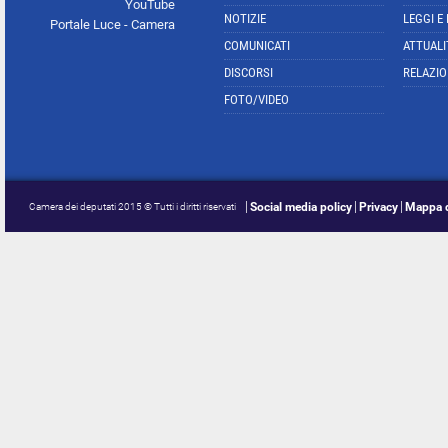
YouTube
NOTIZIE
LEGGI E
Portale Luce - Camera
COMUNICATI
ATTUALI
DISCORSI
RELAZIO
FOTO/VIDEO
Social media policy
Privacy
Mappa d
Camera dei deputati 2015 © Tutti i diritti riservati