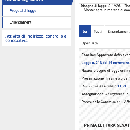
Disegno di legge:
S. 1926. - "Rat
Montenegro in materia di coo
Progetti di legge
Emendamenti
Iter
Testi
Emendament
Attività di indirizzo, controllo e
conoscitiva
OpenData
Fase Iter:
Approvato definitiva
Legge n. 213 del 16 novembre
Natura
: Disegno di legge ordina
Presentazione:
Trasmesso dal S
Relatori:
in Assemblea:
FITZGE
Assegnazione:
Assegnato
alla 
Parere delle Commissioni I Affari
PRIMA LETTURA SENA