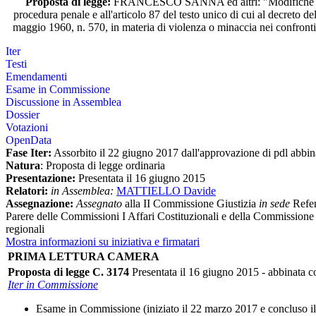
Proposta di legge:
FRANCESCO SANNA ed altri: "Modifiche al c
procedura penale e all'articolo 87 del testo unico di cui al decreto d
maggio 1960, n. 570, in materia di violenza o minaccia nei confronti
Iter
Testi
Emendamenti
Esame in Commissione
Discussione in Assemblea
Dossier
Votazioni
OpenData
Fase Iter:
Assorbito il 22 giugno 2017 dall'approvazione di pdl abbin
Natura
: Proposta di legge ordinaria
Presentazione:
Presentata il 16 giugno 2015
Relatori:
in Assemblea:
MATTIELLO Davide
Assegnazione:
Assegnato
alla II Commissione Giustizia
in sede
Refer
Parere delle Commissioni I Affari Costituzionali e della Commissione 
regionali
Mostra informazioni su iniziativa e firmatari
PRIMA LETTURA CAMERA
Proposta di legge C. 3174
Presentata il 16 giugno 2015 - abbinata 
Iter in Commissione
Esame in Commissione (iniziato il 22 marzo 2017 e concluso i