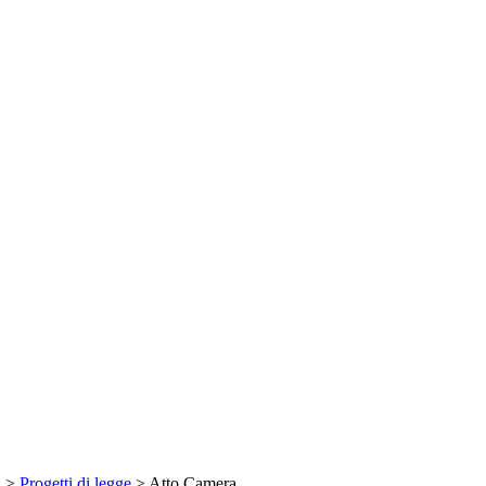
a
>
Progetti di legge
> Atto Camera