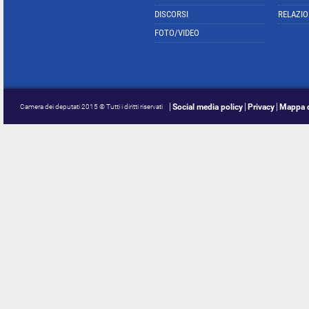
DISCORSI
RELAZIO
FOTO/VIDEO
Social media policy
Privacy
Mappa d
Camera dei deputati 2015 © Tutti i diritti riservati