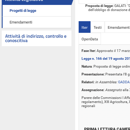
Proposta di legge:
GALATI: "D
dell'obbligo di donazione 
Progetti di legge
Emendamenti
Iter
Testi
Emendament
Attività di indirizzo, controllo e
OpenData
conoscitiva
Fase Iter:
Approvato il 17 marzo
Legge n. 166 del 19 agosto 20
Natura
: Proposta di legge ordin
Presentazione:
Presentata l'8 
Relatori:
in Assemblea:
GADDA 
Assegnazione:
Assegnato
alla 
Parere delle Commissioni I Affar
regolamento), XIII Agricoltura,
regionali
PRIMA LETTURA CAME