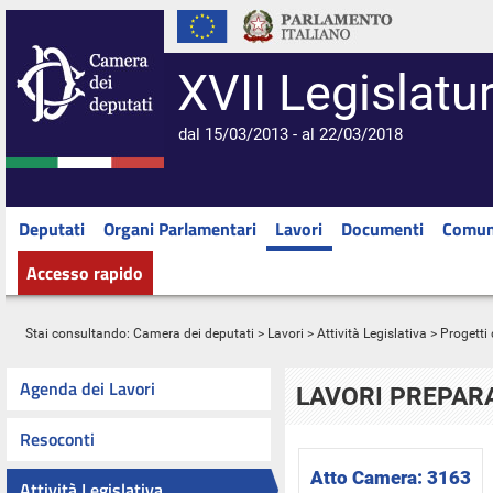
XVII Legislatu
dal 15/03/2013 - al 22/03/2018
Deputati
Organi Parlamentari
Lavori
Documenti
Comun
Accesso rapido
Stai consultando:
Camera dei deputati
>
Lavori
>
Attività Legislativa
>
Progetti 
Agenda dei Lavori
LAVORI PREPARA
Resoconti
Atto Camera:
3163
Attività Legislativa