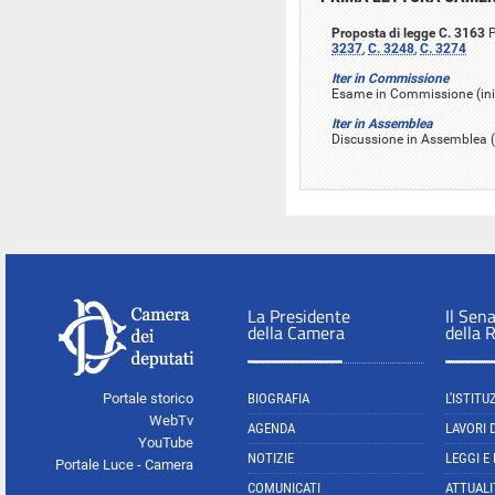
Proposta di legge C. 3163
P
3237
,
C. 3248
,
C. 3274
Iter in Commissione
Esame in Commissione (iniz
Iter in Assemblea
Discussione in Assemblea (
La Presidente
Il Sen
della Camera
della 
Portale storico
BIOGRAFIA
L'ISTITU
WebTv
AGENDA
LAVORI 
YouTube
NOTIZIE
LEGGI E
Portale Luce - Camera
COMUNICATI
ATTUALI