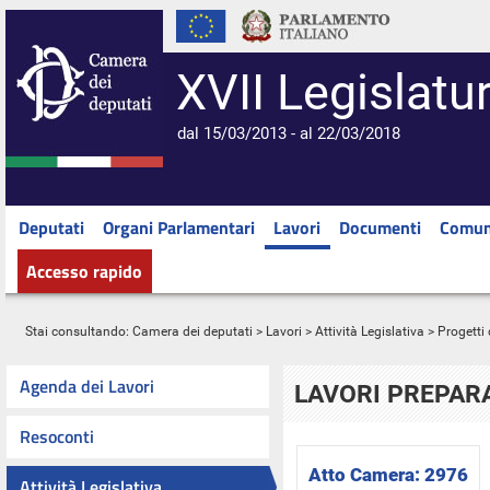
XVII Legislatu
dal 15/03/2013 - al 22/03/2018
Deputati
Organi Parlamentari
Lavori
Documenti
Comun
Accesso rapido
Stai consultando:
Camera dei deputati
>
Lavori
>
Attività Legislativa
>
Progetti 
Agenda dei Lavori
LAVORI PREPARA
Resoconti
Atto Camera:
2976
Attività Legislativa