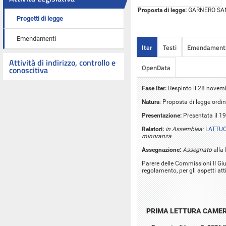
Proposta di legge:
GARNERO SANTAN
Progetti di legge
Emendamenti
Iter
Testi
Emendament
Attività di indirizzo, controllo e
OpenData
conoscitiva
Fase Iter:
Respinto il 28 novem
Natura
: Proposta di legge ordin
Presentazione:
Presentata il 1
Relatori:
in Assemblea:
LATTUC
minoranza
Assegnazione:
Assegnato
alla 
Parere delle Commissioni II Giust
regolamento, per gli aspetti att
PRIMA LETTURA CAME