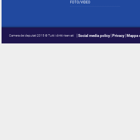
FOTO/VIDEO
Social media policy
Privacy
Mappa d
Camera dei deputati 2015 © Tutti i diritti riservati