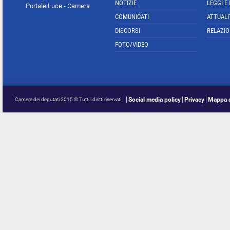
NOTIZIE
LEGGI E
Portale Luce - Camera
COMUNICATI
ATTUALI
DISCORSI
RELAZIO
FOTO/VIDEO
Social media policy
Privacy
Mappa d
Camera dei deputati 2015 © Tutti i diritti riservati