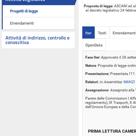
Proposta di legge:
ASCANI ed altr
al decreto legislativo 24 febbrai
Progetti di legge
Emendamenti
Iter
Testi
Emendament
Attività di indirizzo, controllo e
conoscitiva
OpenData
Fase Iter:
Approvato il 26 sett
Natura
: Proposta di legge ordin
Presentazione:
Presentata l'1
Relatori:
in Assemblea:
MANZI 
Assegnazione:
Assegnato
alla
Parere delle Commissioni I Affar
regolamento), IX Trasporti, X A
dell'Unione Europea e della Co
PRIMA LETTURA CAME