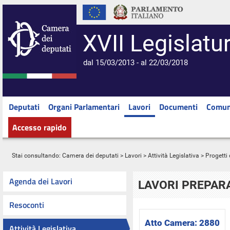
XVII Legislatu
dal 15/03/2013 - al 22/03/2018
Deputati
Organi Parlamentari
Lavori
Documenti
Comun
Accesso rapido
Stai consultando:
Camera dei deputati
>
Lavori
>
Attività Legislativa
>
Progetti 
Agenda dei Lavori
LAVORI PREPARA
Resoconti
Atto Camera:
2880
Attività Legislativa