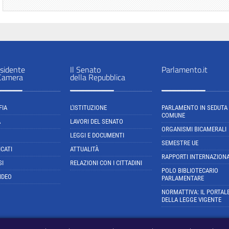
sidente
Il Senato
Parlamento.it
 Camera
della Repubblica
FIA
L'ISTITUZIONE
PARLAMENTO IN SEDUTA
COMUNE
A
LAVORI DEL SENATO
ORGANISMI BICAMERALI
LEGGI E DOCUMENTI
SEMESTRE UE
CATI
ATTUALITÀ
RAPPORTI INTERNAZIONA
SI
RELAZIONI CON I CITTADINI
POLO BIBLIOTECARIO
IDEO
PARLAMENTARE
NORMATTIVA: IL PORTAL
DELLA LEGGE VIGENTE