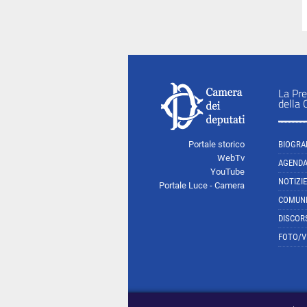
La Pre
della
Portale storico
BIOGRA
WebTv
AGEND
YouTube
NOTIZIE
Portale Luce - Camera
COMUNI
DISCOR
FOTO/V