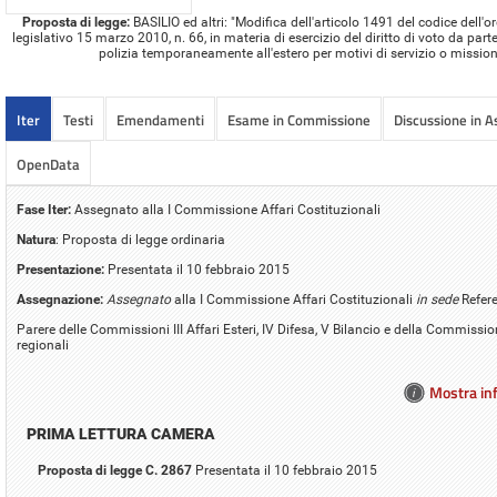
Proposta di legge:
BASILIO ed altri: "Modifica dell'articolo 1491 del codice dell'o
legislativo 15 marzo 2010, n. 66, in materia di esercizio del diritto di voto da par
polizia temporaneamente all'estero per motivi di servizio o mission
Iter
Testi
Emendamenti
Esame in Commissione
Discussione in 
OpenData
Fase Iter:
Assegnato alla I Commissione Affari Costituzionali
Natura
: Proposta di legge ordinaria
Presentazione:
Presentata il 10 febbraio 2015
Assegnazione:
Assegnato
alla I Commissione Affari Costituzionali
in sede
Refer
Parere delle Commissioni III Affari Esteri, IV Difesa, V Bilancio e della Commissi
regionali
Mostra inf
PRIMA LETTURA CAMERA
Proposta di legge C. 2867
Presentata il 10 febbraio 2015