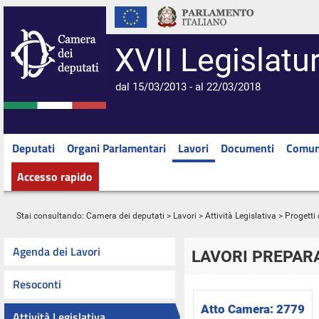
XVII Legislatu
dal 15/03/2013 - al 22/03/2018
Deputati
Organi Parlamentari
Lavori
Documenti
Comun
Accesso rapido
Stai consultando:
Camera dei deputati
>
Lavori
>
Attività Legislativa
>
Progetti 
Agenda dei Lavori
LAVORI PREPARA
Resoconti
Atto Camera:
2779
Attività Legislativa