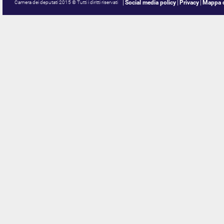
Social media policy
Privacy
Mappa d
Camera dei deputati 2015 © Tutti i diritti riservati