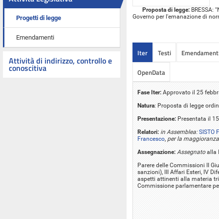
Proposta di legge:
BRESSA: "No
Governo per l'emanazione di norme 
Progetti di legge
Emendamenti
Iter
Testi
Emendament
Attività di indirizzo, controllo e
conoscitiva
OpenData
Fase Iter:
Approvato il 25 febbr
Natura
: Proposta di legge ordin
Presentazione:
Presentata il 1
Relatori:
in Assemblea:
SISTO 
Francesco
,
per la maggioranza
Assegnazione:
Assegnato
alla 
Parere delle Commissioni II Giu
sanzioni), III Affari Esteri, IV 
aspetti attinenti alla materia tr
Commissione parlamentare per 