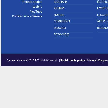
Portale storico
BIOGRAFIA
L'ISTITU
WebTv
AGENDA
LAVORI 
YouTube
NOTIZIE
LEGGI E
Portale Luce - Camera
COMUNICATI
ATTUALI
DISCORSI
RELAZIO
FOTO/VIDEO
Social media policy
Privacy
Mappa d
Camera dei deputati 2015 © Tutti i diritti riservati