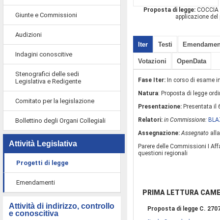
Proposta di legge:
COCCIA ed
Giunte e Commissioni
applicazione del 
Audizioni
Iter
Testi
Emendamen
Indagini conoscitive
Votazioni
OpenData
Stenografici delle sedi
Fase Iter:
In corso di esame 
Legislativa e Redigente
Natura
: Proposta di legge ordi
Comitato per la legislazione
Presentazione:
Presentata il
Relatori:
in Commissione:
BLA
Bollettino degli Organi Collegiali
Assegnazione:
Assegnato
all
Attività Legislativa
Parere delle Commissioni I Aff
questioni regionali
Progetti di legge
Emendamenti
PRIMA LETTURA CAM
Attività di indirizzo, controllo
Proposta di legge C. 270
e conoscitiva