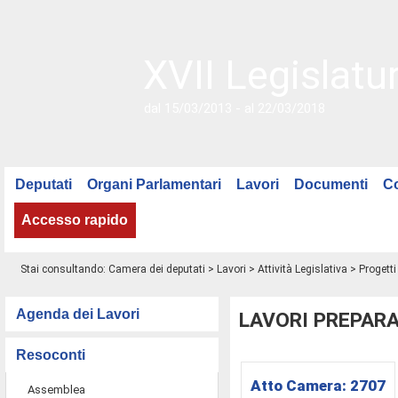
XVII Legislatu
dal 15/03/2013 - al 22/03/2018
Deputati
Organi Parlamentari
Lavori
Documenti
C
Accesso rapido
Stai consultando:
Camera dei deputati
>
Lavori
>
Attività Legislativa
>
Progetti
Agenda dei Lavori
LAVORI PREPARA
Resoconti
Atto Camera:
2707
Assemblea