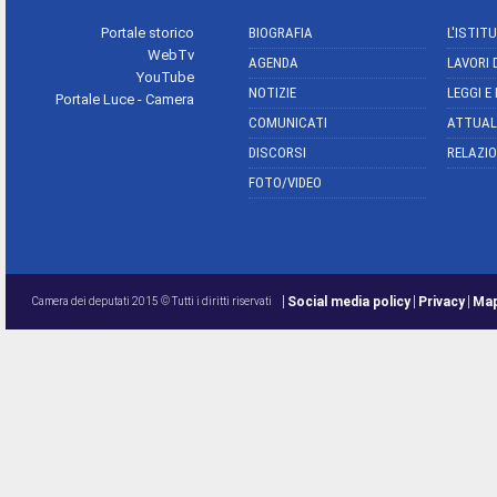
Portale storico
BIOGRAFIA
L'ISTIT
WebTv
AGENDA
LAVORI 
YouTube
NOTIZIE
LEGGI E
Portale Luce - Camera
COMUNICATI
ATTUAL
DISCORSI
RELAZIO
FOTO/VIDEO
Social media policy
Privacy
Map
Camera dei deputati 2015 © Tutti i diritti riservati