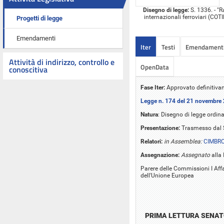
Disegno di legge:
S. 1336. - "R
internazionali ferroviari (COT
Progetti di legge
Emendamenti
Iter
Testi
Emendament
Attività di indirizzo, controllo e
OpenData
conoscitiva
Fase Iter:
Approvato definitivam
Legge n. 174 del 21 novembre
Natura
: Disegno di legge ordina
Presentazione:
Trasmesso dal S
Relatori:
in Assemblea:
CIMBRO
Assegnazione:
Assegnato
alla 
Parere delle Commissioni I Affari
dell'Unione Europea
PRIMA LETTURA SENA