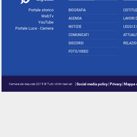
Portale storico
BIOGRAFIA
L'ISTITU
WebTv
AGENDA
LAVORI 
YouTube
NOTIZIE
LEGGI E
Portale Luce - Camera
COMUNICATI
ATTUALI
DISCORSI
RELAZIO
FOTO/VIDEO
Social media policy
Privacy
Mappa d
Camera dei deputati 2015 © Tutti i diritti riservati