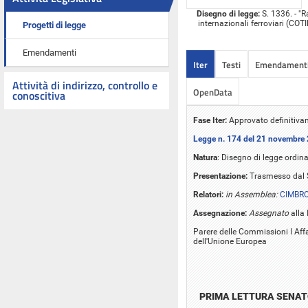
Disegno di legge:
S. 1336. - "R
internazionali ferroviari (COT
Progetti di legge
Emendamenti
Iter
Testi
Emendament
Attività di indirizzo, controllo e
OpenData
conoscitiva
Fase Iter:
Approvato definitivam
Legge n. 174 del 21 novembre
Natura
: Disegno di legge ordina
Presentazione:
Trasmesso dal S
Relatori:
in Assemblea:
CIMBRO
Assegnazione:
Assegnato
alla 
Parere delle Commissioni I Affari
dell'Unione Europea
PRIMA LETTURA SENA