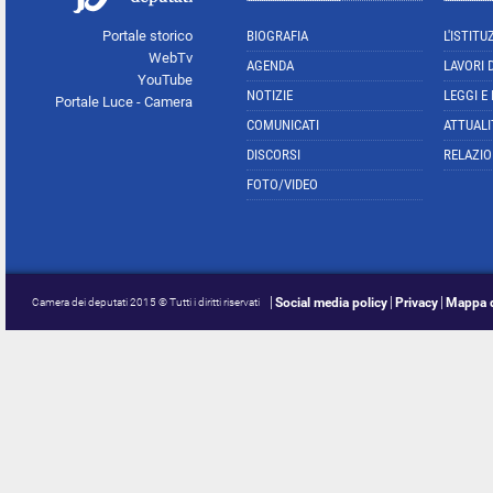
Portale storico
BIOGRAFIA
L'ISTITU
WebTv
AGENDA
LAVORI 
YouTube
NOTIZIE
LEGGI E
Portale Luce - Camera
COMUNICATI
ATTUALI
DISCORSI
RELAZIO
FOTO/VIDEO
Social media policy
Privacy
Mappa d
Camera dei deputati 2015 © Tutti i diritti riservati