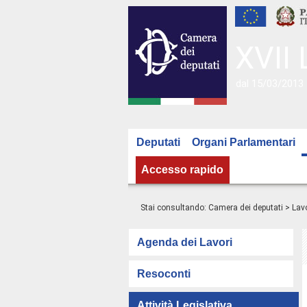
XVII 
dal 15/03/2013 
Deputati
Organi Parlamentari
Accesso rapido
Stai consultando:
Camera dei deputati
>
Lavo
Agenda dei Lavori
Resoconti
Attività Legislativa