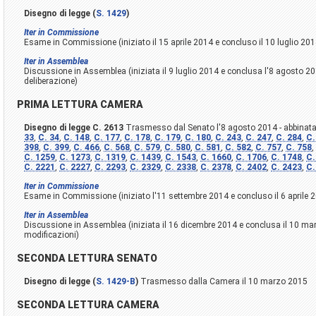
Disegno di legge (
S. 1429
)
Iter in Commissione
Esame in Commissione (iniziato il 15 aprile 2014 e concluso il 10 luglio 201
Iter in Assemblea
Discussione in Assemblea (iniziata il 9 luglio 2014 e conclusa l'8 agosto 2
deliberazione)
PRIMA LETTURA CAMERA
Disegno di legge C. 2613
Trasmesso dal Senato l'8 agosto 2014 - abbinat
33
,
C. 34
,
C. 148
,
C. 177
,
C. 178
,
C. 179
,
C. 180
,
C. 243
,
C. 247
,
C. 284
,
C.
398
,
C. 399
,
C. 466
,
C. 568
,
C. 579
,
C. 580
,
C. 581
,
C. 582
,
C. 757
,
C. 758
,
C. 1259
,
C. 1273
,
C. 1319
,
C. 1439
,
C. 1543
,
C. 1660
,
C. 1706
,
C. 1748
,
C.
C. 2221
,
C. 2227
,
C. 2293
,
C. 2329
,
C. 2338
,
C. 2378
,
C. 2402
,
C. 2423
,
C.
Iter in Commissione
Esame in Commissione (iniziato l'11 settembre 2014 e concluso il 6 aprile 
Iter in Assemblea
Discussione in Assemblea (iniziata il 16 dicembre 2014 e conclusa il 10 m
modificazioni)
SECONDA LETTURA SENATO
Disegno di legge (
S. 1429-B
)
Trasmesso dalla Camera il 10 marzo 2015
SECONDA LETTURA CAMERA