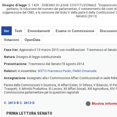
Disegno di legge:
S. 1429. - DISEGNO DI LEGGE COSTITUZIONALE: "Disposizioni 
paritario, la riduzione del numero dei parlamentari, il contenimento dei costi di
soppressione del CNEL e la revisione del titolo V della parte II della Costituzione"
Senato) (2613)
Iter
Testi
Emendamenti
Esame in Commissione
Discussio
Votazioni
OpenData
Fase Iter:
Approvato il 10 marzo 2015 con modificazioni. Trasmesso al Senat
Natura
: Disegno di legge costituzionale
Presentazione:
Trasmesso dal Senato l'8 agosto 2014
Relatori:
in Assemblea:
SISTO Francesco Paolo
,
FIANO Emanuele
Assegnazione:
Assegnato
alla I Commissione Affari Costituzionali
in sede
Refe
Parere delle Commissioni II Giustizia, III Affari Esteri, IV Difesa, V Bilancio, VI Fi
Trasporti, X Attività Produttive, XI Lavoro, XII Affari Sociali, XIII Agricoltura, XIV
Commissione parlamentare per le questioni regionali
C. 2613-B
C. 2613-D
Mostra informa
PRIMA LETTURA SENATO