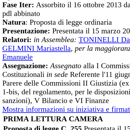
Fase Iter:
Assorbito il 16 ottobre 2013 da
pdl abbinato
Natura
: Proposta di legge ordinaria
Presentazione:
Presentata il 15 marzo 2
Relatori:
in Assemblea:
TONINELLI Dan
GELMINI Mariastella
,
per la maggioran
Emanuele
Assegnazione:
Assegnato
alla I Commiss
Costituzionali
in sede
Referente l'11 giu
Parere delle Commissioni II Giustizia (e
1-bis, del regolamento, per le disposizioni
sanzioni), V Bilancio e VI Finanze
Mostra informazioni su iniziativa e firmat
PRIMA LETTURA CAMERA
Proposta di legge C. 255
Presentata il 1