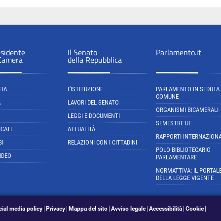
esidente
Il Senato
Parlamento.it
 Camera
della Repubblica
FIA
L'ISTITUZIONE
PARLAMENTO IN SEDUTA
COMUNE
A
LAVORI DEL SENATO
ORGANISMI BICAMERALI
LEGGI E DOCUMENTI
SEMESTRE UE
CATI
ATTUALITÀ
RAPPORTI INTERNAZIONA
SI
RELAZIONI CON I CITTADINI
POLO BIBLIOTECARIO
IDEO
PARLAMENTARE
NORMATTIVA: IL PORTAL
DELLA LEGGE VIGENTE
cial media policy
Privacy
Mappa del sito
Avviso legale
Accessibilità
Cookie