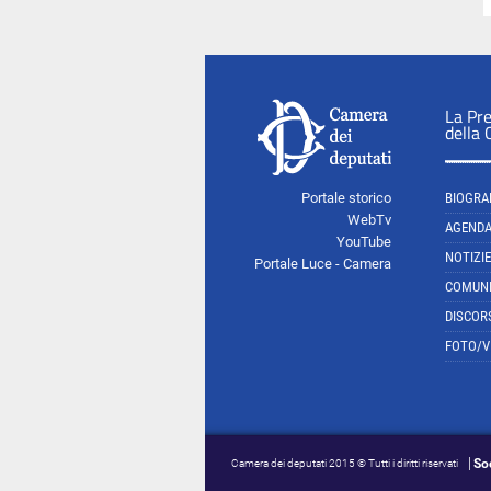
La Pr
della
Portale storico
BIOGRA
WebTv
AGEND
YouTube
NOTIZIE
Portale Luce - Camera
COMUNI
DISCOR
FOTO/V
So
Camera dei deputati 2015 © Tutti i diritti riservati