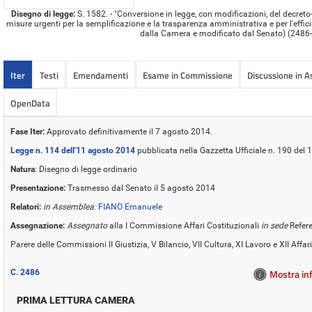
Disegno di legge:
S. 1582. - "Conversione in legge, con modificazioni, del decreto
misure urgenti per la semplificazione e la trasparenza amministrativa e per l'effici
dalla Camera e modificato dal Senato) (2486-
Iter
Testi
Emendamenti
Esame in Commissione
Discussione in 
OpenData
Fase Iter:
Approvato definitivamente il 7 agosto 2014.
Legge n. 114 dell'11 agosto 2014
pubblicata nella Gazzetta Ufficiale n. 190 del
Natura
: Disegno di legge ordinario
Presentazione:
Trasmesso dal Senato il 5 agosto 2014
Relatori:
in Assemblea:
FIANO Emanuele
Assegnazione:
Assegnato
alla I Commissione Affari Costituzionali
in sede
Refer
Parere delle Commissioni II Giustizia, V Bilancio, VII Cultura, XI Lavoro e XII Affari
Mostra inf
C. 2486
PRIMA LETTURA CAMERA