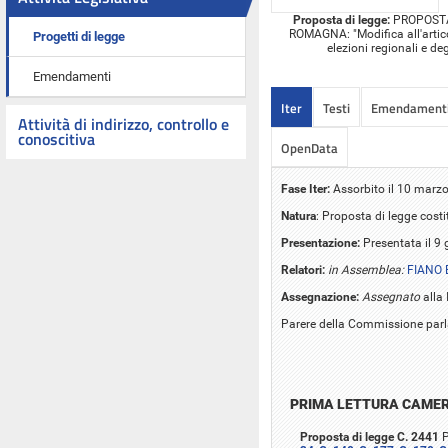
Proposta di legge:
PROPOSTA 
ROMAGNA: "Modifica all'articol
Progetti di legge
elezioni regionali e de
Emendamenti
Iter
Testi
Emendament
Attività di indirizzo, controllo e
conoscitiva
OpenData
Fase Iter:
Assorbito il 10 marzo
Natura
: Proposta di legge cost
Presentazione:
Presentata il 9
Relatori:
in Assemblea:
FIANO 
Assegnazione:
Assegnato
alla 
Parere della Commissione parla
PRIMA LETTURA CAME
Proposta di legge C. 2441
P