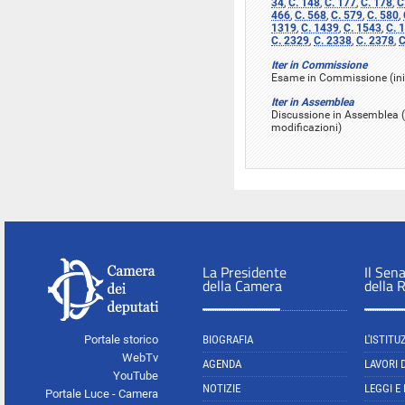
34
,
C. 148
,
C. 177
,
C. 178
,
C
466
,
C. 568
,
C. 579
,
C. 580
,
1319
,
C. 1439
,
C. 1543
,
C. 
C. 2329
,
C. 2338
,
C. 2378
,
C
Iter in Commissione
Esame in Commissione (iniz
Iter in Assemblea
Discussione in Assemblea (
modificazioni)
La Presidente
Il Sen
della Camera
della 
Portale storico
BIOGRAFIA
L'ISTITU
WebTv
AGENDA
LAVORI 
YouTube
NOTIZIE
LEGGI E
Portale Luce - Camera