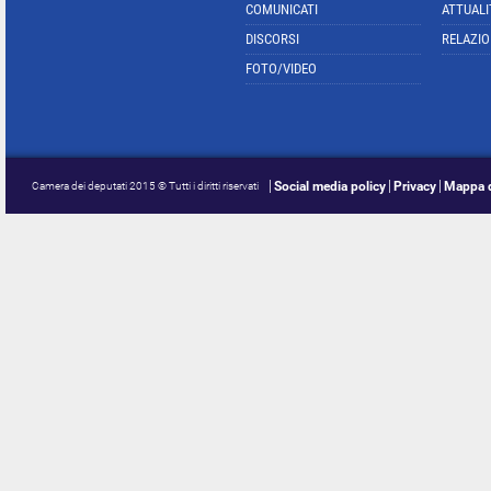
COMUNICATI
ATTUALI
DISCORSI
RELAZIO
FOTO/VIDEO
Social media policy
Privacy
Mappa d
Camera dei deputati 2015 © Tutti i diritti riservati