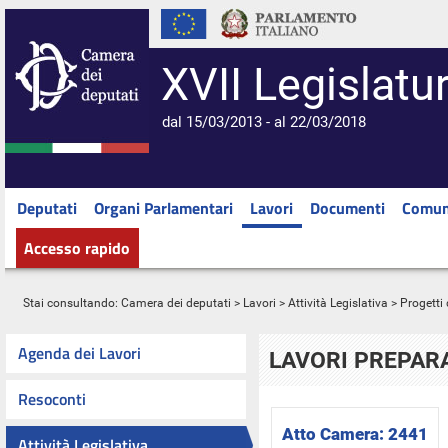
XVII Legislatu
dal 15/03/2013 - al 22/03/2018
Deputati
Organi Parlamentari
Lavori
Documenti
Comun
Accesso rapido
Stai consultando:
Camera dei deputati
>
Lavori
>
Attività Legislativa
>
Progetti 
Agenda dei Lavori
LAVORI PREPARA
Resoconti
Atto Camera:
2441
Attività Legislativa