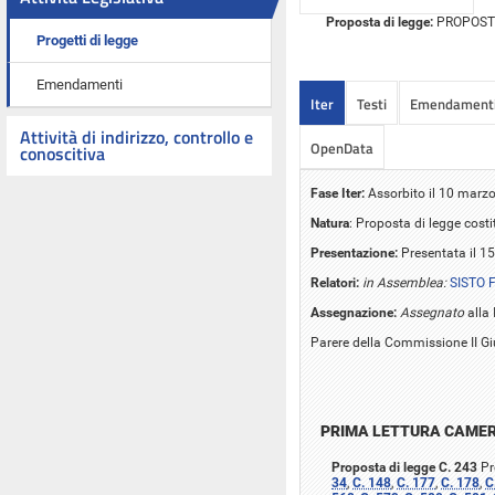
Proposta di legge:
PROPOSTA 
Progetti di legge
Emendamenti
Iter
Testi
Emendament
Attività di indirizzo, controllo e
OpenData
conoscitiva
Fase Iter:
Assorbito il 10 marzo
Natura
: Proposta di legge cost
Presentazione:
Presentata il 1
Relatori:
in Assemblea:
SISTO 
Assegnazione:
Assegnato
alla 
Parere della Commissione II Gi
PRIMA LETTURA CAME
Proposta di legge C. 243
Pr
34
,
C. 148
,
C. 177
,
C. 178
,
C