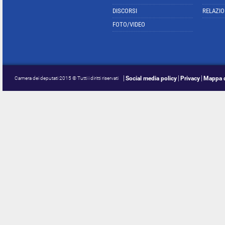
DISCORSI
RELAZIO
FOTO/VIDEO
Social media policy
Privacy
Mappa d
Camera dei deputati 2015 © Tutti i diritti riservati