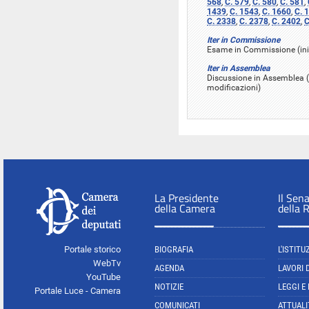
568
,
C. 579
,
C. 580
,
C. 581
,
1439
,
C. 1543
,
C. 1660
,
C. 
C. 2338
,
C. 2378
,
C. 2402
,
C
Iter in Commissione
Esame in Commissione (inizi
Iter in Assemblea
Discussione in Assemblea (
modificazioni)
La Presidente
Il Sen
della Camera
della 
Portale storico
BIOGRAFIA
L'ISTITU
WebTv
AGENDA
LAVORI 
YouTube
NOTIZIE
LEGGI E
Portale Luce - Camera
COMUNICATI
ATTUALI