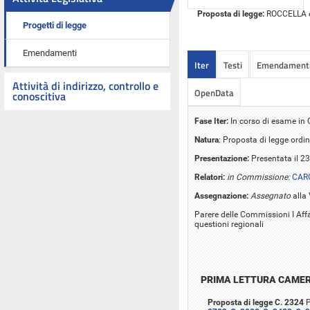
Proposta di legge:
ROCCELLA ed 
Progetti di legge
Emendamenti
Iter
Testi
Emendament
Attività di indirizzo, controllo e
OpenData
conoscitiva
Fase Iter:
In corso di esame i
Natura
: Proposta di legge ordin
Presentazione:
Presentata il 23
Relatori:
in Commissione:
CAR
Assegnazione:
Assegnato
alla
Parere delle Commissioni I Affa
questioni regionali
PRIMA LETTURA CAME
Proposta di legge C. 2324
P