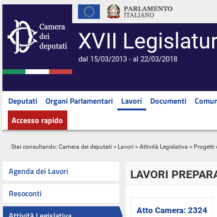
XVII Legislatu
dal 15/03/2013 - al 22/03/2018
Deputati
Organi Parlamentari
Lavori
Documenti
Comun
Accesso rapido
Stai consultando:
Camera dei deputati
>
Lavori
>
Attività Legislativa
>
Progetti 
Agenda dei Lavori
LAVORI PREPARA
Resoconti
Atto Camera:
2324
Attività Legislativa