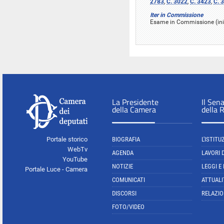
2783
,
C. 3022
,
C. 3423
,
C. 
Iter in Commissione
Esame in Commissione (iniz
La Presidente
Il Sen
della Camera
della 
Portale storico
BIOGRAFIA
L'ISTITU
WebTv
AGENDA
LAVORI 
YouTube
NOTIZIE
LEGGI E
Portale Luce - Camera
COMUNICATI
ATTUALI
DISCORSI
RELAZIO
FOTO/VIDEO