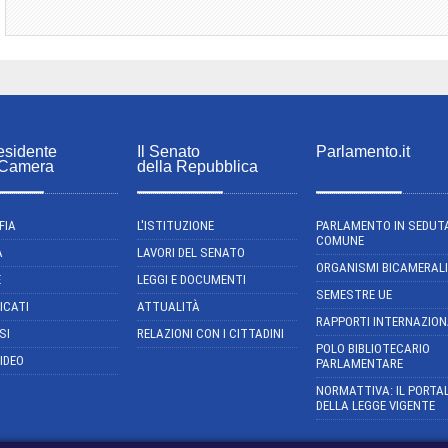
esidente
Il Senato
Parlamento.it
 Camera
della Repubblica
FIA
L'ISTITUZIONE
PARLAMENTO IN SEDUT
COMUNE
A
LAVORI DEL SENATO
ORGANISMI BICAMERALI
E
LEGGI E DOCUMENTI
SEMESTRE UE
ICATI
ATTUALITÀ
RAPPORTI INTERNAZION
SI
RELAZIONI CON I CITTADINI
POLO BIBLIOTECARIO
IDEO
PARLAMENTARE
NORMATTIVA: IL PORTA
DELLA LEGGE VIGENTE