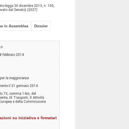
reto-legge 30 dicembre 2013, n. 150,
rovato dal Senato) (2027)
ne in Assemblea
Dossier
to
28 febbraio 2014
per la maggioranza
rente il 31 gennaio 2014
olo 73, comma 1-bis, del
iente, IX Trasporti, X Attività
one Europea e della Commissione
zioni su iniziativa e firmatari