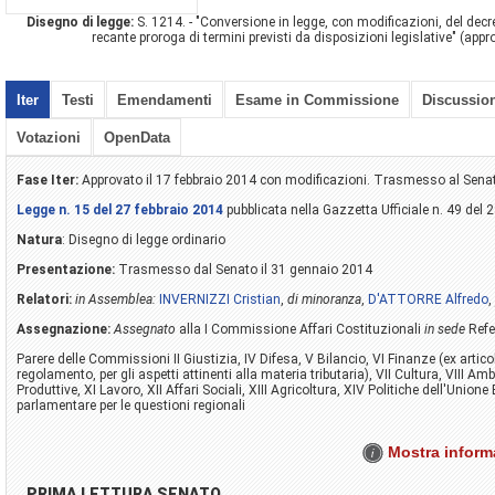
Disegno di legge:
S. 1214. - "Conversione in legge, con modificazioni, del dec
recante proroga di termini previsti da disposizioni legislative" (app
Iter
Testi
Emendamenti
Esame in Commissione
Discussio
Votazioni
OpenData
Fase Iter:
Approvato il 17 febbraio 2014 con modificazioni. Trasmesso al Sena
Legge n. 15 del 27 febbraio 2014
pubblicata nella Gazzetta Ufficiale n. 49 del 
Natura
: Disegno di legge ordinario
Presentazione:
Trasmesso dal Senato il 31 gennaio 2014
Relatori:
in Assemblea:
INVERNIZZI Cristian
,
di minoranza
,
D'ATTORRE Alfredo
,
Assegnazione:
Assegnato
alla I Commissione Affari Costituzionali
in sede
Refe
Parere delle Commissioni II Giustizia, IV Difesa, V Bilancio, VI Finanze (ex artic
regolamento, per gli aspetti attinenti alla materia tributaria), VII Cultura, VIII Amb
Produttive, XI Lavoro, XII Affari Sociali, XIII Agricoltura, XIV Politiche dell'Uni
parlamentare per le questioni regionali
Mostra informa
PRIMA LETTURA SENATO