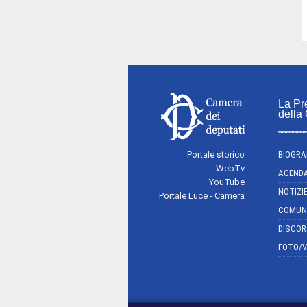
La Pr
della
Portale storico
BIOGRA
WebTv
AGEND
YouTube
NOTIZI
Portale Luce - Camera
COMUN
DISCOR
FOTO/V