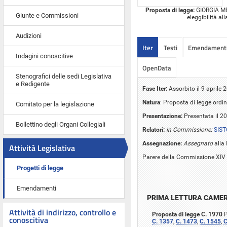
Proposta di legge:
GIORGIA MELO
Giunte e Commissioni
eleggibilità al
Audizioni
Iter
Testi
Emendament
Indagini conoscitive
OpenData
Stenografici delle sedi Legislativa
e Redigente
Fase Iter:
Assorbito il 9 aprile
Natura
: Proposta di legge ordin
Comitato per la legislazione
Presentazione:
Presentata il 2
Bollettino degli Organi Collegiali
Relatori:
in Commissione:
SIST
Assegnazione:
Assegnato
alla 
Attività Legislativa
Parere della Commissione XIV 
Progetti di legge
Emendamenti
PRIMA LETTURA CAME
Attività di indirizzo, controllo e
Proposta di legge C. 1970
P
conoscitiva
C. 1357
,
C. 1473
,
C. 1545
,
C