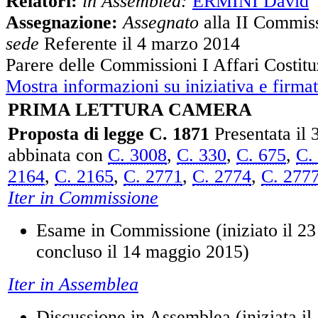
Relatori:
in Assemblea:
ERMINI David
Assegnazione:
Assegnato
alla II Commiss
sede
Referente il 4 marzo 2014
Parere delle Commissioni I Affari Costitu
Mostra informazioni su iniziativa e firmat
PRIMA LETTURA CAMERA
Proposta di legge C. 1871
Presentata il 
abbinata con
C. 3008
,
C. 330
,
C. 675
,
C.
2164
,
C. 2165
,
C. 2771
,
C. 2774
,
C. 277
Iter in Commissione
Esame in Commissione (iniziato il 23
concluso il 14 maggio 2015)
Iter in Assemblea
Discussione in Assemblea (iniziata i