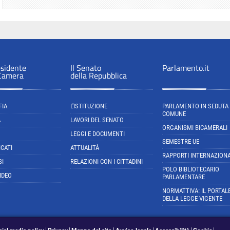
esidente
Il Senato
Parlamento.it
 Camera
della Repubblica
FIA
L'ISTITUZIONE
PARLAMENTO IN SEDUTA
COMUNE
A
LAVORI DEL SENATO
ORGANISMI BICAMERALI
LEGGI E DOCUMENTI
SEMESTRE UE
CATI
ATTUALITÀ
RAPPORTI INTERNAZIONA
SI
RELAZIONI CON I CITTADINI
POLO BIBLIOTECARIO
IDEO
PARLAMENTARE
NORMATTIVA: IL PORTAL
DELLA LEGGE VIGENTE