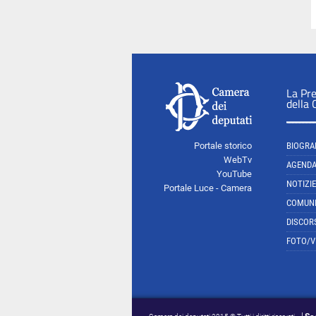
La Pr
della
Portale storico
BIOGRA
WebTv
AGEND
YouTube
NOTIZIE
Portale Luce - Camera
COMUNI
DISCOR
FOTO/V