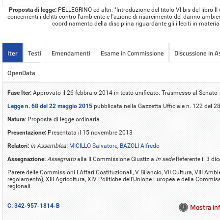
Proposta di legge:
PELLEGRINO ed altri: "Introduzione del titolo VI-bis del libro II
concernenti i delitti contro l'ambiente e l'azione di risarcimento del danno ambie
coordinamento della disciplina riguardante gli illeciti in mater
Iter
Testi
Emendamenti
Esame in Commissione
Discussione in 
OpenData
Fase Iter:
Approvato il 26 febbraio 2014 in testo unificato. Trasmesso al Senato
Legge n. 68 del 22 maggio 2015
pubblicata nella Gazzetta Ufficiale n. 122 del 
Natura
: Proposta di legge ordinaria
Presentazione:
Presentata il 15 novembre 2013
Relatori:
in Assemblea:
MICILLO Salvatore
,
BAZOLI Alfredo
Assegnazione:
Assegnato
alla II Commissione Giustizia
in sede
Referente il 3 d
Parere delle Commissioni I Affari Costituzionali, V Bilancio, VII Cultura, VIII Amb
regolamento), XIII Agricoltura, XIV Politiche dell'Unione Europea e della Commis
regionali
Mostra inf
C. 342-957-1814-B