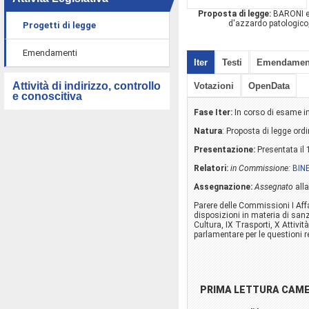
Proposta di legge:
BARONI ed 
d'azzardo patologico, 
Progetti di legge
Emendamenti
Iter
Testi
Emendamen
Attività di indirizzo, controllo
Votazioni
OpenData
e conoscitiva
Fase Iter:
In corso di esame 
Natura
: Proposta di legge ordi
Presentazione:
Presentata il
Relatori:
in Commissione:
BIN
Assegnazione:
Assegnato
alla
Parere delle Commissioni I Affa
disposizioni in materia di sanz
Cultura, IX Trasporti, X Attivi
parlamentare per le questioni r
PRIMA LETTURA CAM