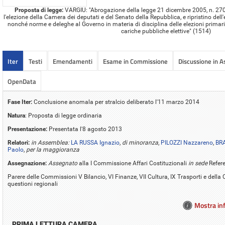
Proposta di legge:
VARGIU: "Abrogazione della legge 21 dicembre 2005, n. 270
l'elezione della Camera dei deputati e del Senato della Repubblica, e ripristino dell'e
nonché norme e deleghe al Governo in materia di disciplina delle elezioni primari
cariche pubbliche elettive" (1514)
Iter
Testi
Emendamenti
Esame in Commissione
Discussione in 
OpenData
Fase Iter:
Conclusione anomala per stralcio deliberato l'11 marzo 2014
Natura
: Proposta di legge ordinaria
Presentazione:
Presentata l'8 agosto 2013
Relatori:
in Assemblea:
LA RUSSA Ignazio
,
di minoranza
,
PILOZZI Nazzareno
,
BR
Paolo
,
per la maggioranza
Assegnazione:
Assegnato
alla I Commissione Affari Costituzionali
in sede
Refer
Parere delle Commissioni V Bilancio, VI Finanze, VII Cultura, IX Trasporti e del
questioni regionali
Mostra inf
PRIMA LETTURA CAMERA