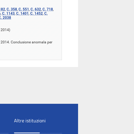
182
,
C. 358
,
C. 551
,
C. 632
,
C. 718
,
6
,
C. 1143
,
C. 1401
,
C. 1452
,
C.
C. 2038
o 2014)
zo 2014. Conclusione anomala per
Altre istituzioni