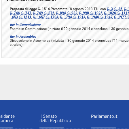
Proposta di legge C. 1514
Presentata l'8 agosto 2013 T.U. con
C. 3
,
C. 35
,
C. 
C. 746
,
C. 747
,
C. 749
,
C. 876
,
C. 894
,
C. 932
,
C. 998
,
C. 1025
,
C. 1026
,
C. 111
1453
,
C. 1511
,
C. 1657
,
C. 1704
,
C. 1794
,
C. 1914
,
C. 1946
,
C. 1947
,
C. 1977
,
Iter in Commissione
Esame in Commissione (iniziato il 20 gennaio 2014 e concluso il 30 gennai
Iter in Assemblea
Discussione in Assemblea (iniziata il 30 gennaio 2014 e conclusa l'11 mar
stralcio)
esidente
Il Senato
Parlamento.it
 Camera
della Repubblica