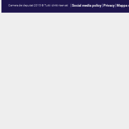
Social media policy
Privacy
Mappa d
Camera dei deputati 2015 © Tutti i diritti riservati