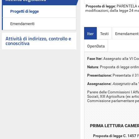
Proposta di legge:
PARENTELA ed a
modificazioni, dalla legge 24 mar
Progetti di legge
Emendamenti
Iter
Testi
Emendament
Attività di indirizzo, controllo e
conoscitiva
OpenData
Fase Iter:
Assegnato alla VI C
Natura
: Proposta di legge ordin
Presentazione:
Presentata il 31
Assegnazione:
Assegnato
alla
Parere delle Commissioni I Affari
Sociali, XIII Agricoltura (ex ar
Commissione parlamentare per 
PRIMA LETTURA CAME
Proposta di legge C. 1457
P