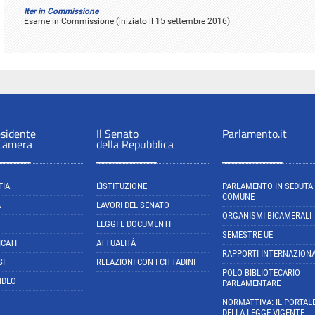
Iter in Commissione
Esame in Commissione (iniziato il 15 settembre 2016)
esidente
Il Senato
Parlamento.it
 Camera
della Repubblica
FIA
L'ISTITUZIONE
PARLAMENTO IN SEDUTA
COMUNE
A
LAVORI DEL SENATO
ORGANISMI BICAMERALI
LEGGI E DOCUMENTI
SEMESTRE UE
CATI
ATTUALITÀ
RAPPORTI INTERNAZIONA
SI
RELAZIONI CON I CITTADINI
POLO BIBLIOTECARIO
IDEO
PARLAMENTARE
NORMATTIVA: IL PORTAL
DELLA LEGGE VIGENTE