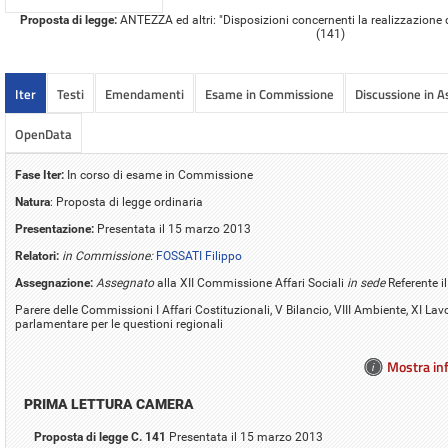
Proposta di legge:
ANTEZZA ed altri: "Disposizioni concernenti la realizzazione di
(141)
Iter
Testi
Emendamenti
Esame in Commissione
Discussione in 
OpenData
Fase Iter:
In corso di esame in Commissione
Natura
: Proposta di legge ordinaria
Presentazione:
Presentata il 15 marzo 2013
Relatori:
in Commissione:
FOSSATI Filippo
Assegnazione:
Assegnato
alla XII Commissione Affari Sociali
in sede
Referente 
Parere delle Commissioni I Affari Costituzionali, V Bilancio, VIII Ambiente, XI L
parlamentare per le questioni regionali
Mostra inf
PRIMA LETTURA CAMERA
Proposta di legge C. 141
Presentata il 15 marzo 2013