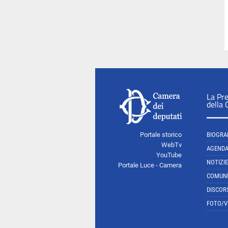
La Pr
della
Portale storico
BIOGRA
WebTv
AGEND
YouTube
NOTIZIE
Portale Luce - Camera
COMUNI
DISCOR
FOTO/V