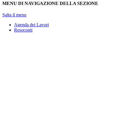
MENU DI NAVIGAZIONE DELLA SEZIONE
Salta il menu
Agenda dei Lavori
Resoconti
Assemblea
Giunte e Commissioni
Audizioni
Indagini conoscitive
Stenografici delle sedi Legislativa e Redigente
Comitato per la legislazione
Bollettino degli Organi Collegiali
Attività Legislativa
Progetti di legge
Emendamenti
Attività di indirizzo, controllo e conoscitiva
Interrogazioni, interpellanze, mozioni, risoluzioni e odg
Indagini conoscitive
Audizioni e comunicazioni in Commissione
Elenco nominativo degli auditi
Comunicazioni e informative urgenti in Assemblea
Atti del Governo sottoposti a parere
LAVORI PREPARATORI DEI PROGETTI DI LEGGE