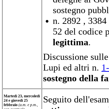
sostegno pubbl
n. 2892 , 3384 
52 del codice 
legittima
.
Discussione sulle
Lupi ed altri n.
1
sostegno della f
Martedì 23, mercoledì
Seguito dell'esa
24 e giovedì 25
febbraio
(a.m. e p.m.,