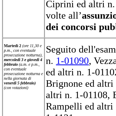
Ciprini ed altri n
volte all’
assunzi
dei concorsi pubb
Martedì 2
(ore 11,30 e
Seguito dell'esam
p.m., con eventuale
prosecuzione notturna),
n.
1-01090
, Vezz
mercoledì 3 e giovedì 4
febbraio
(a.m. e p.m.,
ed altri n. 1-0110
con eventuale
prosecuzione notturna e
nella giornata di
Brignone ed altri
venerdì 5 febbraio)
(con votazioni)
altri n. 1-01108, 
Rampelli ed altri 