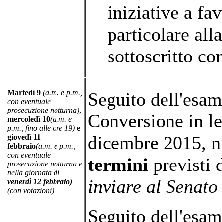
iniziative a fa
particolare all
sottoscritto co
Martedì 9
(a.m. e p.m.,
Seguito dell'esam
con eventuale
prosecuzione notturna)
,
Conversione in le
mercoledì 10
(a.m. e
p.m., fino alle ore 19)
e
dicembre 2015, n
giovedì 11
febbraio
(a.m. e p.m.,
con eventuale
termini
previsti 
prosecuzione notturna e
nella giornata di
inviare al Senato
venerdì 12 febbraio)
(con votazioni)
Seguito dell'esa