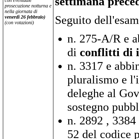
settimana preced
con eventuale
prosecuzione notturna e
nella giornata di
Seguito dell'esam
venerdì 26 febbraio)
(con votazioni)
n. 275-A/R e a
di
conflitti di 
n. 3317 e abbin
pluralismo e l
deleghe al Gove
sostegno pubbl
n. 2892 , 3384 
52 del codice 