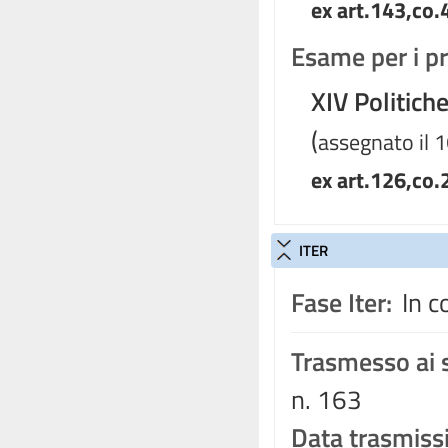
ex art.143,co.
Esame per i pr
XIV Politich
(
assegnato il 
ex art.126,co.
ITER
Fase Iter:
In c
Trasmesso ai s
n. 163
Data trasmiss