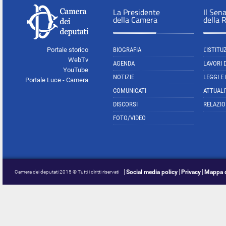
La Presidente
Il Sen
della Camera
della 
Portale storico
BIOGRAFIA
L'ISTITU
WebTv
AGENDA
LAVORI 
YouTube
NOTIZIE
LEGGI E
Portale Luce - Camera
COMUNICATI
ATTUALI
DISCORSI
RELAZIO
FOTO/VIDEO
Social media policy
Privacy
Mappa d
Camera dei deputati 2015 © Tutti i diritti riservati