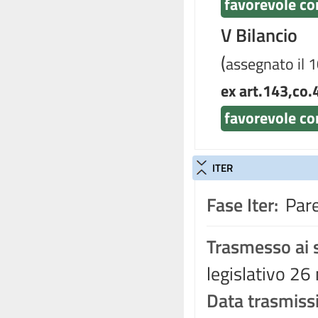
favorevole co
V Bilancio
(
assegnato il 
ex art.143,co.
favorevole co
ITER
Fase Iter:
Pare
Trasmesso ai s
legislativo 2
Data trasmiss