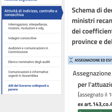
Schema di dec
Attività di indirizzo, controllo e
conoscitiva
ministri reca
Interrogazioni, interpellanze,
dei coefficien
mozioni, risoluzioni e odg
province e de
Indagini conoscitive
Audizioni e comunicazioni in
Commissione
ASSEGNAZIONE ED ESI
Elenco nominativo degli auditi
Assegnazione 
Comunicazioni e informative
urgenti in Assemblea
per l'attuaz
Atti del Governo sottoposti a
parere
(
assegnato il 
ex art.143,co.