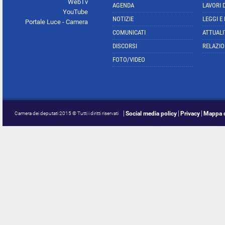
WebTv
AGENDA
LAVORI 
YouTube
NOTIZIE
LEGGI E
Portale Luce - Camera
COMUNICATI
ATTUALI
DISCORSI
RELAZIO
FOTO/VIDEO
Social media policy
Privacy
Mappa d
Camera dei deputati 2015 © Tutti i diritti riservati